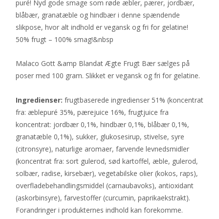
puré! Nyd gode smage som røde æbler, pærer, jordbær,
blåbær, granatæble og hindbær i denne spændende
slikpose, hvor alt indhold er vegansk og fri for gelatine!
50% frugt – 100% smag!&nbsp
Malaco Gott &amp Blandat Ægte Frugt Bær sælges på
poser med 100 gram. Slikket er vegansk og fri for gelatine.
Ingredienser:
frugtbaserede ingredienser 51% (koncentrat
fra: æblepuré 35%, pærejuice 16%, frugtjuice fra
koncentrat: jordbær 0,1%, hindbær 0,1%, blåbær 0,1%,
granatæble 0,1%), sukker, glukosesirup, stivelse, syre
(citronsyre), naturlige aromaer, farvende levnedsmidler
(koncentrat fra: sort gulerod, sød kartoffel, æble, gulerod,
solbær, radise, kirsebær), vegetabilske olier (kokos, raps),
overfladebehandlingsmiddel (carnaubavoks), antioxidant
(askorbinsyre), farvestoffer (curcumin, paprikaekstrakt).
Forandringer i produkternes indhold kan forekomme.