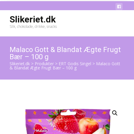
Slikeriet.dk
Slik, chokolade, drikke, snacks
Malaco Gott & Blandat Ægte Frugt
Bær – 100 g
Slikeriet.dk
>
Produkter
>
ERT Godis Singel
>
Malaco Gott
& Blandat Ægte Frugt Bær – 100 g