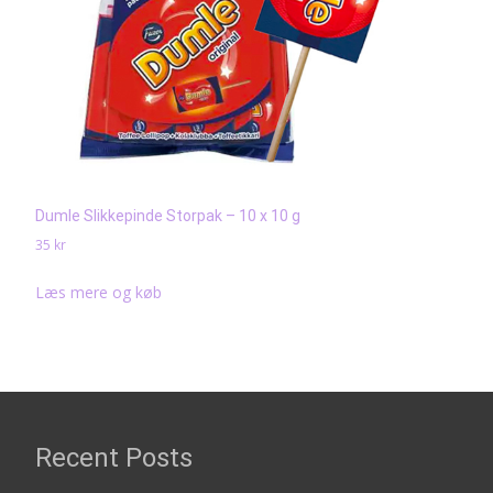
Dumle Slikkepinde Storpak – 10 x 10 g
35
kr
Læs mere og køb
Recent Posts