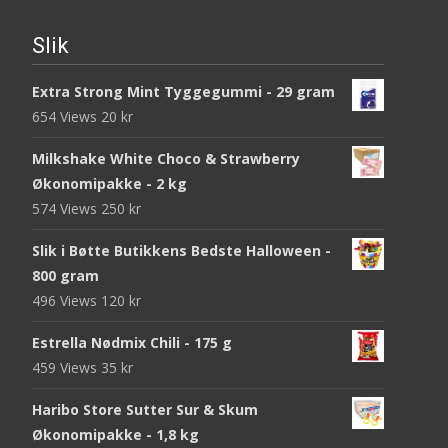
Slik
Extra Strong Mint Tyggegummi - 29 gram
654 Views
20
kr
Milkshake White Choco & Strawberry
Økonomipakke - 2 kg
574 Views
250
kr
Slik i Bøtte Butikkens Bedste Halloween -
800 gram
496 Views
120
kr
Estrella Nødmix Chili - 175 g
459 Views
35
kr
Haribo Store Sutter Sur & Skum
Økonomipakke - 1,8 kg