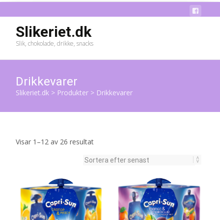
Slikeriet.dk
Slik, chokolade, drikke, snacks
Drikkevarer
Slikeriet.dk
>
Produkter
>
Drikkevarer
Sortera
Visar 1–12 av 26 resultat
efter
senaste