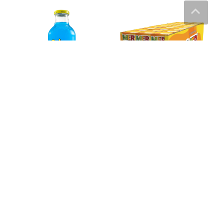
Calypso Lemonade Ocean
Mer Appelsin Tetra Storpak
Blue – 473 ml
– 30-stk
35
kr
180
kr
Læs mere og køb
Læs mere og køb