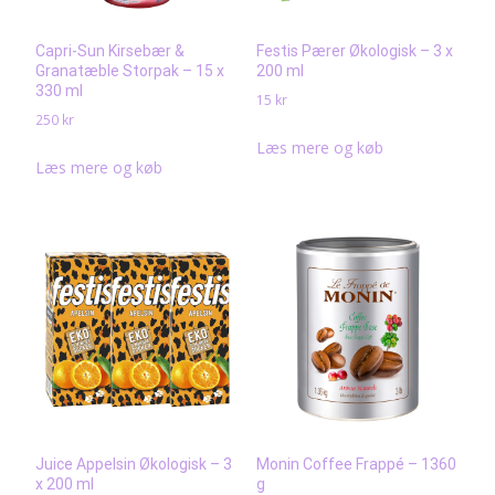
Capri-Sun Kirsebær &
Festis Pærer Økologisk – 3 x
Granatæble Storpak – 15 x
200 ml
330 ml
15
kr
250
kr
Læs mere og køb
Læs mere og køb
Juice Appelsin Økologisk – 3
Monin Coffee Frappé – 1360
x 200 ml
g