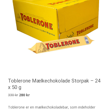
Toblerone Mælkechokolade Storpak – 24
x 50 g
Det
Det
330
kr
280
kr
ursprungliga
nuvarande
Toblerone er en mælkechokoladebar, som indeholder
priset
priset