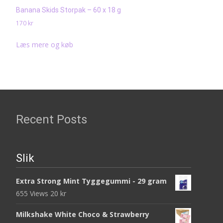
Banana Skids Storpak – 60 x 18 g
170
kr
Læs mere og køb
Recent Posts
Slik
Extra Strong Mint Tyggegummi - 29 gram
655 Views
20
kr
Milkshake White Choco & Strawberry