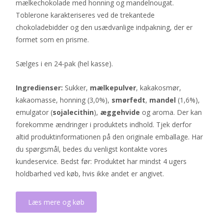
mælkechokolade med honning og mandelnougat.
var:
är:
Toblerone karakteriseres ved de trekantede
330 kr.
280 kr.
chokoladebidder og den usædvanlige indpakning, der er
formet som en prisme.
Sælges i en 24-pak (hel kasse).
Ingredienser:
Sukker,
mælkepulver
, kakakosmør,
kakaomasse, honning (3,0%),
smørfedt
,
mandel
(1,6%),
emulgator (
sojalecithin
),
æggehvide
og aroma. Der kan
forekomme ændringer i produktets indhold. Tjek derfor
altid produktinformationen på den originale emballage. Har
du spørgsmål, bedes du venligst kontakte vores
kundeservice. Bedst før: Produktet har mindst 4 ugers
holdbarhed ved køb, hvis ikke andet er angivet.
Læs mere og køb