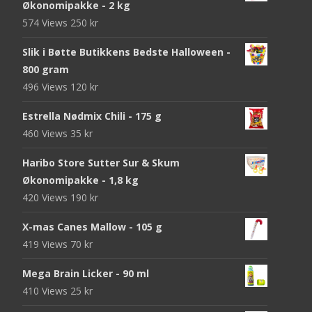
Økonomipakke - 2 kg
574 Views
250
kr
Slik i Bøtte Butikkens Bedste Halloween -
800 gram
496 Views
120
kr
Estrella Nødmix Chili - 175 g
460 Views
35
kr
Haribo Store Sutter Sur & Skum
Økonomipakke - 1,8 kg
420 Views
190
kr
X-mas Canes Mallow - 105 g
419 Views
70
kr
Mega Brain Licker - 90 ml
410 Views
25
kr