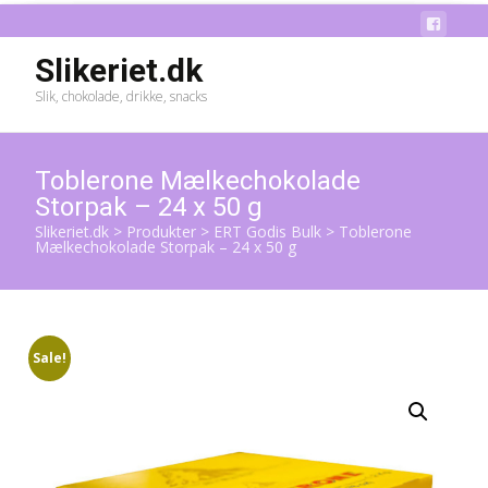
Slikeriet.dk
Slik, chokolade, drikke, snacks
Toblerone Mælkechokolade
Storpak – 24 x 50 g
Slikeriet.dk
>
Produkter
>
ERT Godis Bulk
>
Toblerone
Mælkechokolade Storpak – 24 x 50 g
Sale!