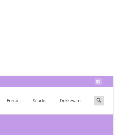
Search
Forråd
Snacks
Drikkevarer
for: