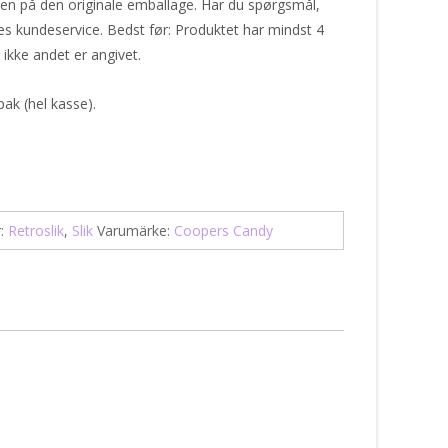
nen på den originale emballage. Har du spørgsmål,
es kundeservice. Bedst før: Produktet har mindst 4
ikke andet er angivet.
pak (hel kasse).
r:
Retroslik
,
Slik
Varumärke:
Coopers Candy