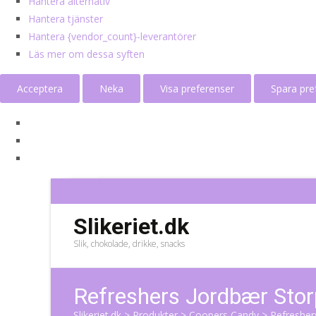
Hantera alternativ
Hantera tjänster
Hantera {vendor_count}-leverantörer
Läs mer om dessa syften
Acceptera
Neka
Visa preferenser
Spara pre
Slikeriet.dk
Slik, chokolade, drikke, snacks
Refreshers Jordbær Stor
Slikeriet.dk
>
Produkter
>
Coopers Candy
>
Refresher