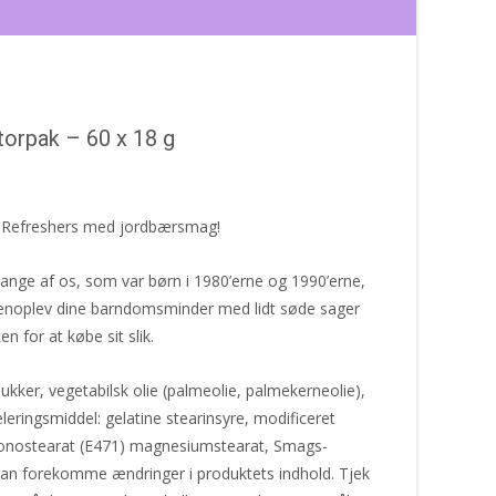
orpak – 60 x 18 g
r Refreshers med jordbærsmag!
mange af os, som var børn i 1980’erne og 1990’erne,
 Genoplev dine barndomsminder med lidt søde sager
en for at købe sit slik.
sukker, vegetabilsk olie (palmeolie, palmekerneolie),
eleringsmiddel: gelatine stearinsyre, modificeret
 monostearat (E471) magnesiumstearat, Smags-
kan forekomme ændringer i produktets indhold. Tjek