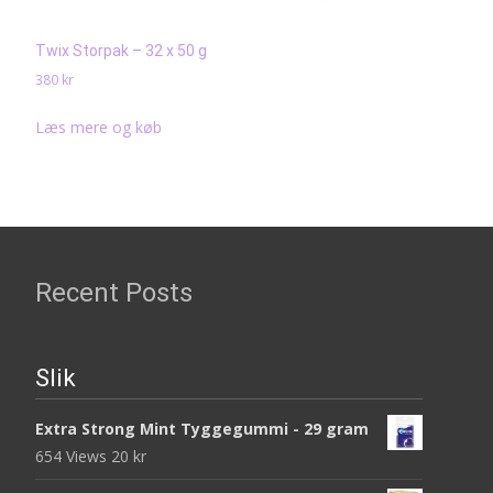
Twix Storpak – 32 x 50 g
380
kr
Læs mere og køb
Recent Posts
Slik
Extra Strong Mint Tyggegummi - 29 gram
654 Views
20
kr