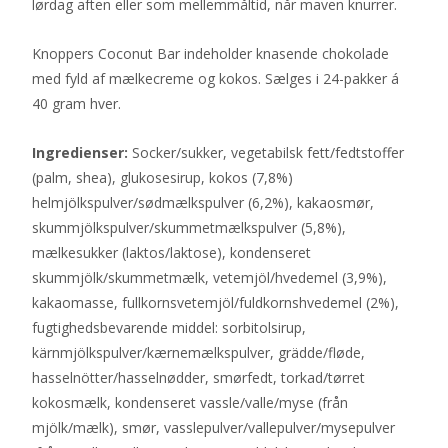
lørdag aften eller som mellemmåltid, når maven knurrer.
Knoppers Coconut Bar indeholder knasende chokolade
med fyld af mælkecreme og kokos. Sælges i 24-pakker á
40 gram hver.
Ingredienser:
Socker/sukker, vegetabilsk fett/fedtstoffer
(palm, shea), glukosesirup, kokos (7,8%)
helmjölkspulver/sødmælkspulver (6,2%), kakaosmør,
skummjölkspulver/skummetmælkspulver (5,8%),
mælkesukker (laktos/laktose), kondenseret
skummjölk/skummetmælk, vetemjöl/hvedemel (3,9%),
kakaomasse, fullkornsvetemjöl/fuldkornshvedemel (2%),
fugtighedsbevarende middel: sorbitolsirup,
kärnmjölkspulver/kærnemælkspulver, grädde/fløde,
hasselnötter/hasselnødder, smørfedt, torkad/tørret
kokosmælk, kondenseret vassle/valle/myse (från
mjölk/mælk), smør, vasslepulver/vallepulver/mysepulver