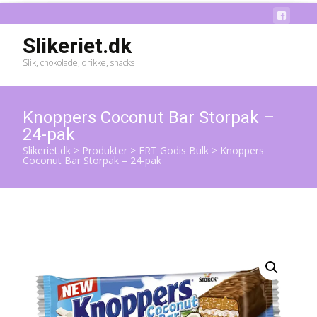
Slikeriet.dk
Slik, chokolade, drikke, snacks
Knoppers Coconut Bar Storpak –
24-pak
Slikeriet.dk
>
Produkter
>
ERT Godis Bulk
>
Knoppers
Coconut Bar Storpak – 24-pak