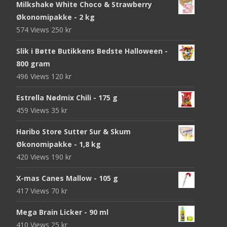
Milkshake White Choco & Strawberry
Økonomipakke - 2 kg
574 Views
250
kr
Slik i Bøtte Butikkens Bedste Halloween -
800 gram
496 Views
120
kr
Estrella Nødmix Chili - 175 g
459 Views
35
kr
Haribo Store Sutter Sur & Skum
Økonomipakke - 1,8 kg
420 Views
190
kr
X-mas Canes Mallow - 105 g
417 Views
70
kr
Mega Brain Licker - 90 ml
410 Views
25
kr