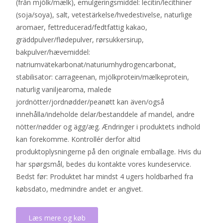
(från mjölk/mælk), emulgeringsmiddel: lecitin/lecithiner
(soja/soya), salt, vetestärkelse/hvedestivelse, naturlige
aromaer, fettreducerad/fedtfattig kakao,
gräddpulver/flødepulver, rørsukkersirup,
bakpulver/hævemiddel:
natriumvätekarbonat/naturiumhydrogencarbonat,
stabilisator: carrageenan, mjölkprotein/mælkeprotein,
naturlig vaniljearoma, malede
jordnötter/jordnødder/peanøtt kan även/også
innehålla/indeholde delar/bestanddele af mandel, andre
nötter/nødder og ägg/æg. Ændringer i produktets indhold
kan forekomme. Kontrollér derfor altid
produktoplysningerne på den originale emballage. Hvis du
har spørgsmål, bedes du kontakte vores kundeservice.
Bedst før: Produktet har mindst 4 ugers holdbarhed fra
købsdato, medmindre andet er angivet.
Læs mere og køb