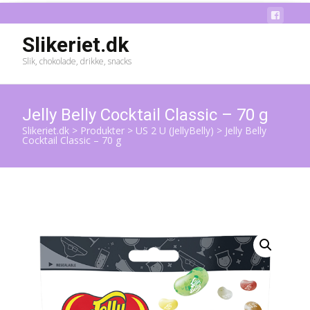
Slikeriet.dk
Slik, chokolade, drikke, snacks
Jelly Belly Cocktail Classic – 70 g
Slikeriet.dk
>
Produkter
>
US 2 U (JellyBelly)
>
Jelly Belly
Cocktail Classic – 70 g