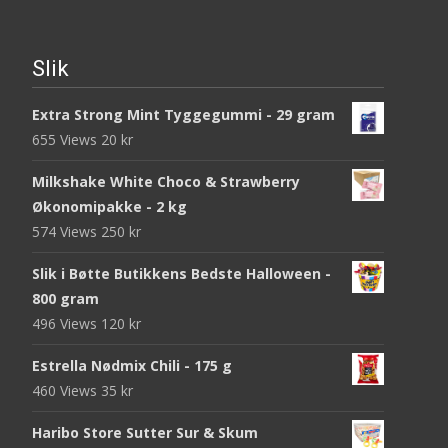
Slik
Extra Strong Mint Tyggegummi - 29 gram
655 Views
20
kr
Milkshake White Choco & Strawberry
Økonomipakke - 2 kg
574 Views
250
kr
Slik i Bøtte Butikkens Bedste Halloween -
800 gram
496 Views
120
kr
Estrella Nødmix Chili - 175 g
460 Views
35
kr
Haribo Store Sutter Sur & Skum