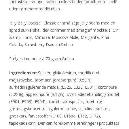
fantastiske smage, som du ellers finder i poolbaren – helt
uden tømmermænd!&nbsp
Jelly Belly Cocktail Classic er små seje jelly beans med en
sprød sukkerskal, der kommer med smag af mocktails: Gin
&amp Tonic, Mimosa. Moscow Mule, Margarita, Pina
Colada, Strawberry Daiquiri.&nbsp
Sælges i en pose à 70 gram.&nbsp
Ingredienser:
Sukker, glukosesirup, modificeret
majsstivelse, aromaer, jordbærpuré (0,58%),
surhedsregulerende middel (E325, E330, E331), citronpuré
(0,22%), appelsinpuré (0,17%), overfladebehandlingsmiddel
(E901, E903), E904) , tørret kokospulver, frugt- og
grøntsagskoncentrat (gulerod, æble, spirulina, solbær,
græskar), farvestoffer (E100, E150a, E162, E172),
tapiokadextrin. Der kan forekomme ændringer i produktets