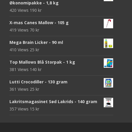
Økonomipakke - 1,8 kg
420 Views
190
kr
X-mas Canes Mallow - 105 g
419 Views
70
kr
Mega Brain Licker - 90 ml
410 Views
25
kr
Top Mallows Blå Storpak - 1 kg
381 Views
140
kr
Lutti Crocodiller - 130 gram
361 Views
25
kr
Lakritsmagasinet Sød Lakrids - 140 gram
357 Views
15
kr