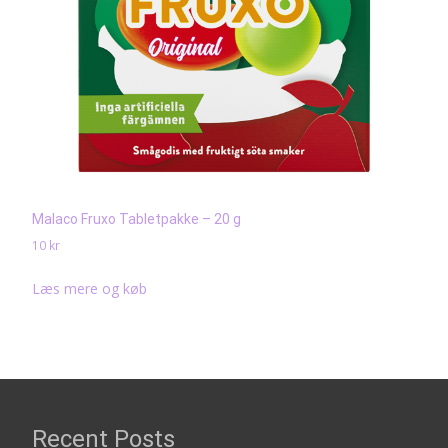
Malaco Fruxo Tabletpakke – 20 g
10
kr
Læs mere og køb
Recent Posts