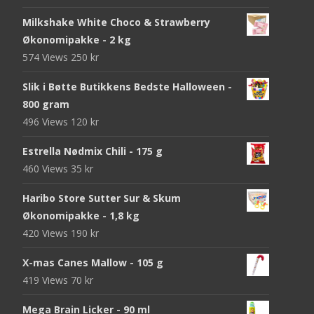
Milkshake White Choco & Strawberry
Økonomipakke - 2 kg
574 Views
250
kr
Slik i Bøtte Butikkens Bedste Halloween -
800 gram
496 Views
120
kr
Estrella Nødmix Chili - 175 g
460 Views
35
kr
Haribo Store Sutter Sur & Skum
Økonomipakke - 1,8 kg
420 Views
190
kr
X-mas Canes Mallow - 105 g
419 Views
70
kr
Mega Brain Licker - 90 ml