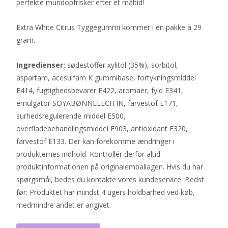
perfekte mundopfrisker efter et måltid!
Extra White Citrus Tyggegummi kommer i en pakke à 29
gram.
Ingredienser:
sødestoffer xylitol (35%), sorbitol,
aspartam, acesulfam K gummibase, fortykningsmiddel
E414, fugtighedsbevarer E422, aromaer, fyld E341,
emulgator SOYABØNNELECITIN, farvestof E171,
surhedsregulerende middel E500,
overfladebehandlingsmiddel E903, antioxidant E320,
farvestof E133. Der kan forekomme ændringer i
produkternes indhold. Kontrollér derfor altid
produktinformationen på originalemballagen. Hvis du har
spørgsmål, bedes du kontakte vores kundeservice. Bedst
før: Produktet har mindst 4 ugers holdbarhed ved køb,
medmindre andet er angivet.