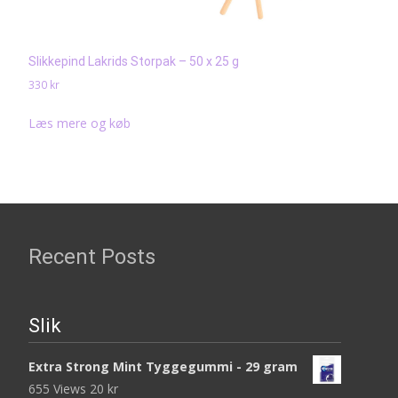
Slikkepind Lakrids Storpak – 50 x 25 g
330
kr
Læs mere og køb
Recent Posts
Slik
Extra Strong Mint Tyggegummi - 29 gram
655 Views
20
kr