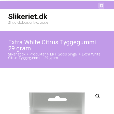
Slikeriet.dk
Slik, chokolade, drikke, snacks
Extra White Citrus Tyggegummi –
29 gram
Slikeriet.dk
>
Produkter
>
ERT Godis Singel
>
Extra White
Citrus Tyggegummi – 29 gram