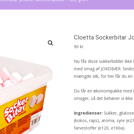
Cloetta Sockerbitar 
90
kr
Nu fås disse sukkerbidder ikke
med smag af JORDBÆR. Sindssyg
mængde slik, for her får du en 
Du får en økonomipakke med 82
smager, så det behøver vi ikk
Ingredienser:
Sukker, glukoses
(kokos, raps), aroma, syre (e2
farvestoffer (e120, e160a).