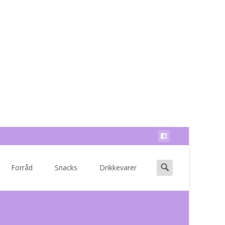
Search
Forråd
Snacks
Drikkevarer
for: