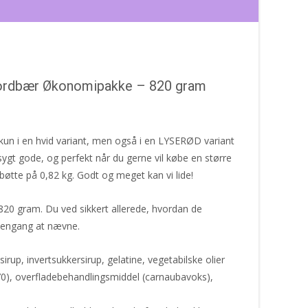
Jordbær Økonomipakke – 820 gram
 kun i en hvid variant, men også i en LYSERØD variant
t gode, og perfekt når du gerne vil købe en større
bøtte på 0,82 kg. Godt og meget kan vi lide!
0 gram. Du ved sikkert allerede, hvordan de
e engang at nævne.
irup, invertsukkersirup, gelatine, vegetabilske olier
70), overfladebehandlingsmiddel (carnaubavoks),