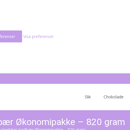
ferenser
Visa preferenser
Skip
to
Slik
Chokolade
content
rdbær Økonomipakke – 820 gram
ockerbitar Jordbær Økonomipakke – 820 gram