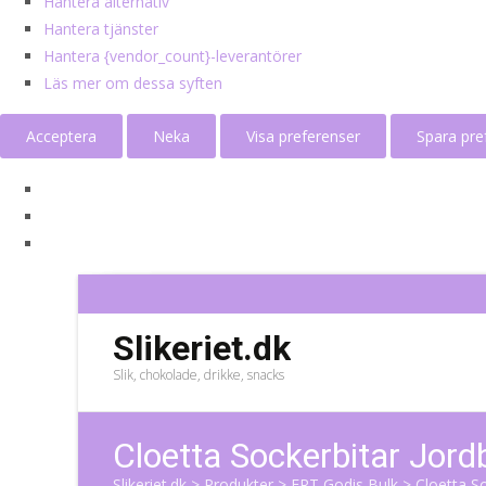
Hantera alternativ
Hantera tjänster
Hantera {vendor_count}-leverantörer
Läs mer om dessa syften
Acceptera
Neka
Visa preferenser
Spara pre
Slikeriet.dk
Slik, chokolade, drikke, snacks
Cloetta Sockerbitar Jo
Slikeriet.dk
>
Produkter
>
ERT Godis Bulk
>
Cloetta S