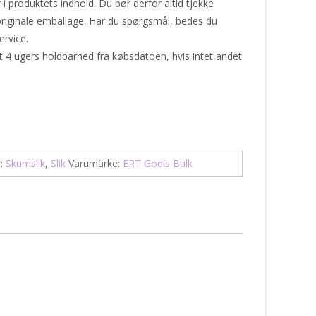
produktets indhold. Du bør derfor altid tjekke
riginale emballage. Har du spørgsmål, bedes du
ervice.
t 4 ugers holdbarhed fra købsdatoen, hvis intet andet
r:
Skumslik
,
Slik
Varumärke:
ERT Godis Bulk