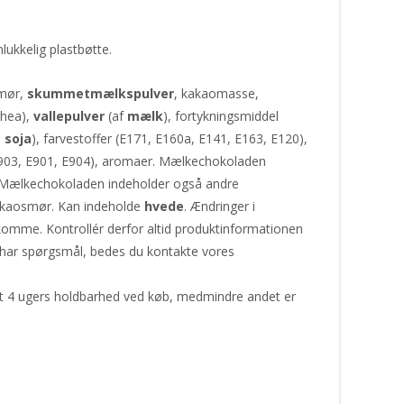
nlukkelig plastbøtte.
smør,
skummetmælkspulver
, kakaomasse,
shea),
vallepulver
(af
mælk
), fortykningsmiddel
.
soja
), farvestoffer (E171, E160a, E141, E163, E120),
E903, E901, E904), aromaer. Mælkechokoladen
 Mælkechokoladen indeholder også andre
kakaosmør. Kan indeholde
hvede
. Ændringer i
komme. Kontrollér derfor altid produktinformationen
 har spørgsmål, bedes du kontakte vores
st 4 ugers holdbarhed ved køb, medmindre andet er