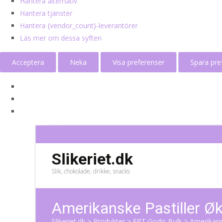
Hantera alternativ
Hantera tjänster
Hantera {vendor_count}-leverantörer
Läs mer om dessa syften
Acceptera
Neka
Visa preferenser
Spara pre
Slikeriet.dk
Slik, chokolade, drikke, snacks
Amerikanske Pastiller Ø
Slikeriet.dk
>
Produkter
>
ERT Godis Bulk
>
Amerikans