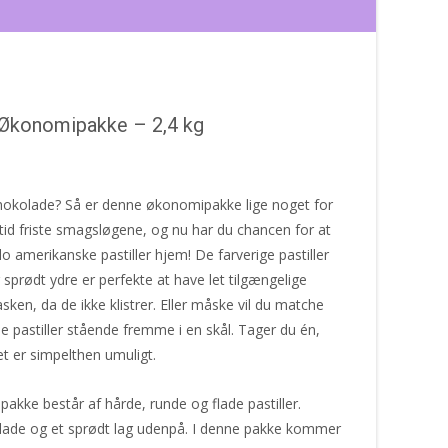
 Økonomipakke – 2,4 kg
chokolade? Så er denne økonomipakke lige noget for
ltid friste smagsløgene, og nu har du chancen for at
lo amerikanske pastiller hjem! De farverige pastiller
rødt ydre er perfekte at have let tilgængelige
asken, da de ikke klistrer. Eller måske vil du matche
se pastiller stående fremme i en skål. Tager du én,
et er simpelthen umuligt.
akke består af hårde, runde og flade pastiller.
kolade og et sprødt lag udenpå. I denne pakke kommer