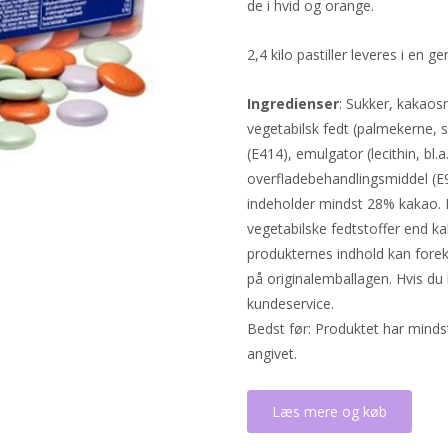
de i hvid og orange.
2,4 kilo pastiller leveres i en ge
Ingredienser
: Sukker, kakao
vegetabilsk fedt (palmekerne, 
(E414), emulgator (lecithin, bl.a
overfladebehandlingsmiddel (
indeholder mindst 28% kakao.
vegetabilske fedtstoffer end 
produkternes indhold kan fore
på originalemballagen. Hvis du
kundeservice.
Bedst før: Produktet har mind
angivet.
Læs mere og køb