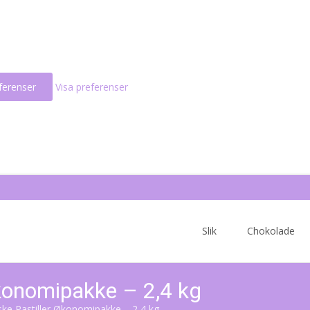
ferenser
Visa preferenser
Skip
to
Slik
Chokolade
content
konomipakke – 2,4 kg
ke Pastiller Økonomipakke – 2,4 kg