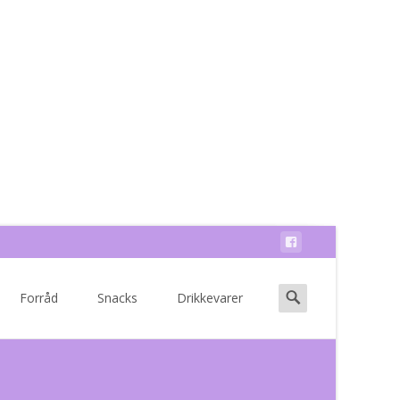
Search
Forråd
Snacks
Drikkevarer
for: