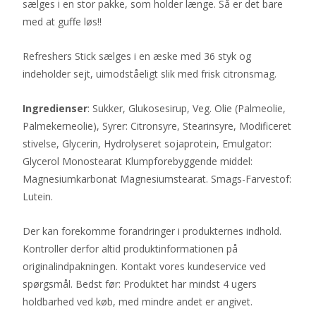
sælges i en stor pakke, som holder længe. Så er det bare
med at guffe løs!!
Refreshers Stick sælges i en æske med 36 styk og
indeholder sejt, uimodståeligt slik med frisk citronsmag.
Ingredienser
: Sukker, Glukosesirup, Veg. Olie (Palmeolie,
Palmekerneolie), Syrer: Citronsyre, Stearinsyre, Modificeret
stivelse, Glycerin, Hydrolyseret sojaprotein, Emulgator:
Glycerol Monostearat Klumpforebyggende middel:
Magnesiumkarbonat Magnesiumstearat. Smags-Farvestof:
Lutein.
Der kan forekomme forandringer i produkternes indhold.
Kontroller derfor altid produktinformationen på
originalindpakningen. Kontakt vores kundeservice ved
spørgsmål. Bedst før: Produktet har mindst 4 ugers
holdbarhed ved køb, med mindre andet er angivet.