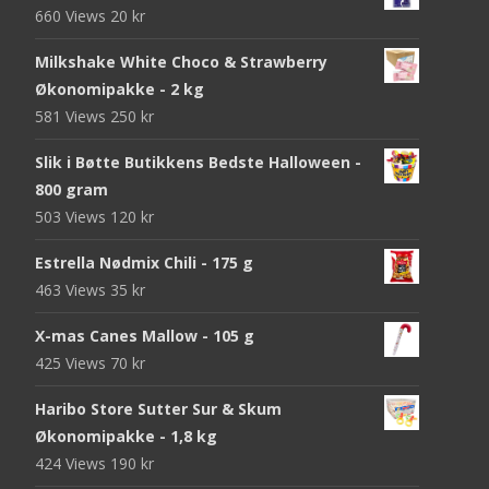
660 Views
20
kr
Milkshake White Choco & Strawberry
Økonomipakke - 2 kg
581 Views
250
kr
Slik i Bøtte Butikkens Bedste Halloween -
800 gram
503 Views
120
kr
Estrella Nødmix Chili - 175 g
463 Views
35
kr
X-mas Canes Mallow - 105 g
425 Views
70
kr
Haribo Store Sutter Sur & Skum
Økonomipakke - 1,8 kg
424 Views
190
kr