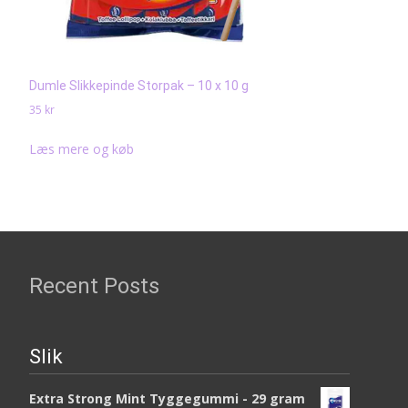
Dumle Slikkepinde Storpak – 10 x 10 g
35
kr
Læs mere og køb
Recent Posts
Slik
Extra Strong Mint Tyggegummi - 29 gram