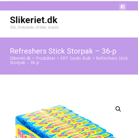
Slikeriet.dk
Slik, chokolade, drikke, snacks
Refreshers Stick Storpak – 36-p
Slikeriet.dk
>
Produkter
>
ERT Godis Bulk
>
Refreshers Stick
Storpak – 36-p