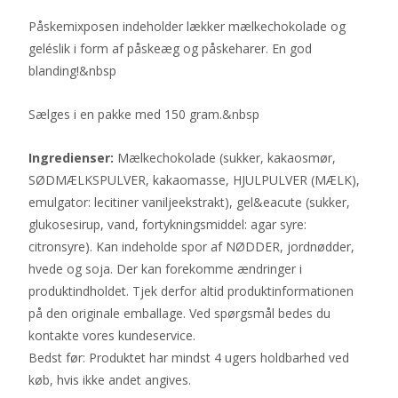
Påskemixposen indeholder lækker mælkechokolade og
geléslik i form af påskeæg og påskeharer. En god
blanding!&nbsp
Sælges i en pakke med 150 gram.&nbsp
Ingredienser:
Mælkechokolade (sukker, kakaosmør,
SØDMÆLKSPULVER, kakaomasse, HJULPULVER (MÆLK),
emulgator: lecitiner vaniljeekstrakt), gel&eacute (sukker,
glukosesirup, vand, fortykningsmiddel: agar syre:
citronsyre). Kan indeholde spor af NØDDER, jordnødder,
hvede og soja. Der kan forekomme ændringer i
produktindholdet. Tjek derfor altid produktinformationen
på den originale emballage. Ved spørgsmål bedes du
kontakte vores kundeservice.
Bedst før: Produktet har mindst 4 ugers holdbarhed ved
køb, hvis ikke andet angives.