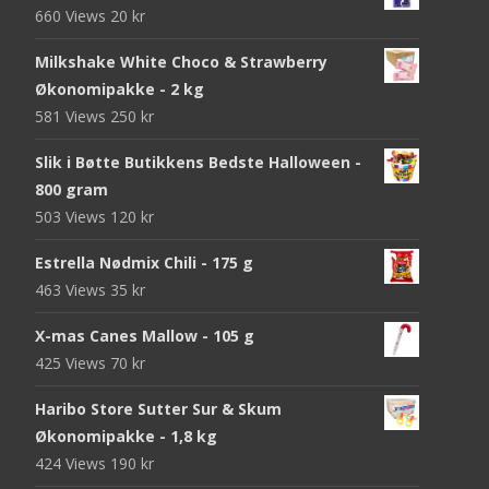
660 Views
20
kr
Milkshake White Choco & Strawberry
Økonomipakke - 2 kg
581 Views
250
kr
Slik i Bøtte Butikkens Bedste Halloween -
800 gram
503 Views
120
kr
Estrella Nødmix Chili - 175 g
463 Views
35
kr
X-mas Canes Mallow - 105 g
425 Views
70
kr
Haribo Store Sutter Sur & Skum
Økonomipakke - 1,8 kg
424 Views
190
kr