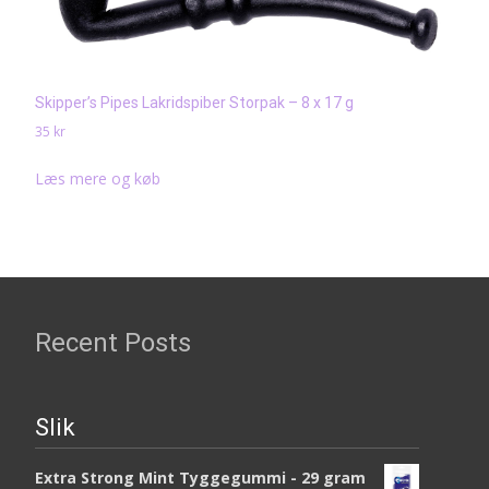
Skipper’s Pipes Lakridspiber Storpak – 8 x 17 g
35
kr
Læs mere og køb
Recent Posts
Slik
Extra Strong Mint Tyggegummi - 29 gram