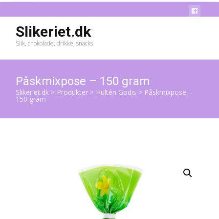
Slikeriet.dk
Slik, chokolade, drikke, snacks
Påskmixpose – 150 gram
Slikeriet.dk
>
Produkter
>
Hultén Godis
>
Påskmixpose –
150 gram