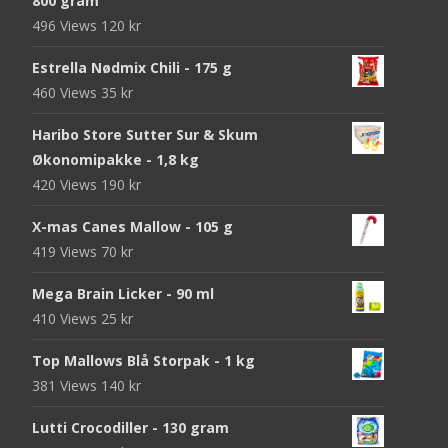
800 gram
496 Views
120
kr
Estrella Nødmix Chili - 175 g
460 Views
35
kr
Haribo Store Sutter Sur & Skum
Økonomipakke - 1,8 kg
420 Views
190
kr
X-mas Canes Mallow - 105 g
419 Views
70
kr
Mega Brain Licker - 90 ml
410 Views
25
kr
Top Mallows Blå Storpak - 1 kg
381 Views
140
kr
Lutti Crocodiller - 130 gram