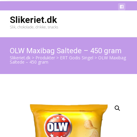
Slikeriet.dk
Slik, chokolade, drikke, snacks
OLW Maxibag Saltede – 450 gram
Slikeriet.dk
>
Produkter
>
ERT Godis Singel
>
OLW Maxibag
Saltede – 450 gram