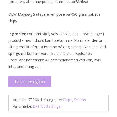
forresten, at denne pose er kæmpestor?&nbsp
OLW Maxibag Saltede er en pose på 450 gram saltede
chips.
Ingredienser:
Kartoffel, solsikkeolie, salt. Forandringer i
produkternes indhold kan forekomme. Kontroller derfor
altid produktinformationerne på originalindpakningen. Ved
spørgsmål kontakt vores kundeservice. Bedst før:
Produktet har mindst 4 ugers holdbarhed ved køb, hvis
intet andet angives.
Læs mere og køb
Artikelnr:
73866-1
Kategorier:
Chips
,
Snacks
Varumärke:
ERT Godis Singel