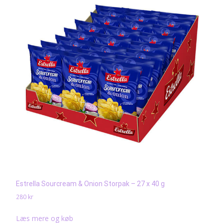
Estrella Sourcream & Onion Storpak – 27 x 40 g
280
kr
Læs mere og køb