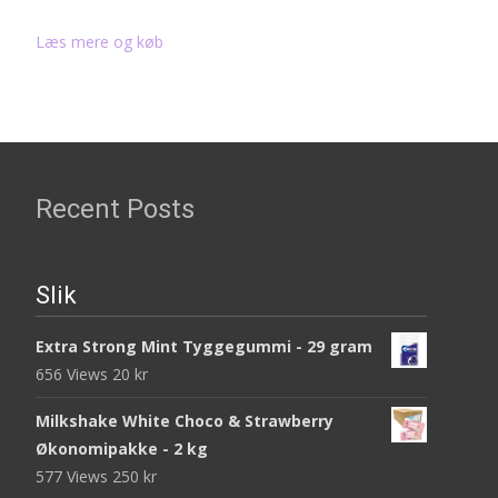
Læs mere og køb
Recent Posts
Slik
Extra Strong Mint Tyggegummi - 29 gram
656 Views
20
kr
Milkshake White Choco & Strawberry
Økonomipakke - 2 kg
577 Views
250
kr