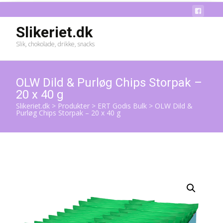
Slikeriet.dk
Slik, chokolade, drikke, snacks
OLW Dild & Purløg Chips Storpak –
20 x 40 g
Slikeriet.dk
>
Produkter
>
ERT Godis Bulk
>
OLW Dild &
Purløg Chips Storpak – 20 x 40 g