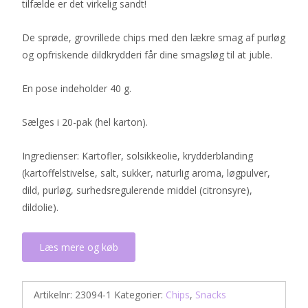
tilfælde er det virkelig sandt!
De sprøde, grovrillede chips med den lækre smag af purløg
og opfriskende dildkrydderi får dine smagsløg til at juble.
En pose indeholder 40 g.
Sælges i 20-pak (hel karton).
Ingredienser: Kartofler, solsikkeolie, krydderblanding
(kartoffelstivelse, salt, sukker, naturlig aroma, løgpulver,
dild, purløg, surhedsregulerende middel (citronsyre),
dildolie).
Læs mere og køb
Artikelnr:
23094-1
Kategorier:
Chips
,
Snacks