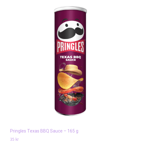
Pringles Texas BBQ Sauce – 165 g
35
kr