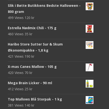
Slik i Bøtte Butikkens Bedste Halloween -
800 gram
499 Views
120
kr
Estrella Nødmix Chili - 175 g
460 Views
35
kr
Haribo Store Sutter Sur & Skum
Økonomipakke - 1,8 kg
421 Views
190
kr
X-mas Canes Mallow - 105 g
420 Views
70
kr
Mega Brain Licker - 90 ml
412 Views
25
kr
Top Mallows Blå Storpak - 1 kg
381 Views
140
kr