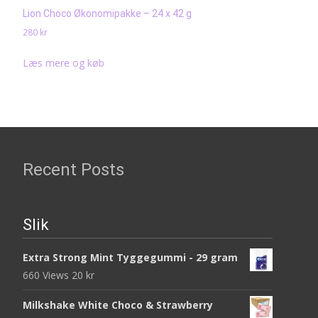
Lion Choco Økonomipakke – 24 x 42 g
280
kr
Læs mere og køb
Recent Posts
Slik
Extra Strong Mint Tyggegummi - 29 gram
660 Views
20
kr
Milkshake White Choco & Strawberry