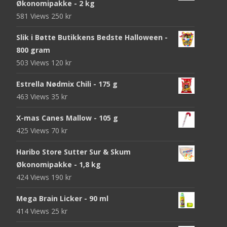
Økonomipakke - 2 kg
581 Views
250
kr
Slik i Bøtte Butikkens Bedste Halloween -
800 gram
503 Views
120
kr
Estrella Nødmix Chili - 175 g
463 Views
35
kr
X-mas Canes Mallow - 105 g
425 Views
70
kr
Haribo Store Sutter Sur & Skum
Økonomipakke - 1,8 kg
424 Views
190
kr
Mega Brain Licker - 90 ml
414 Views
25
kr