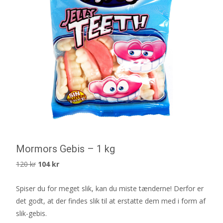
Mormors Gebis – 1 kg
Det
Det
120
kr
104
kr
ursprungliga
nuvarande
Spiser du for meget slik, kan du miste tænderne! Derfor er
priset
priset
det godt, at der findes slik til at erstatte dem med i form af
var:
är:
slik-gebis.
120 kr.
104 kr.