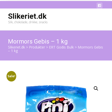
Slikeriet.dk
Slik, chokolade, drikke, snacks
Mormors Gebis – 1 kg
Slikeriet.dk
>
Produkter
>
ERT Godis Bulk
>
Mormors Gebis
– 1 kg
Sale!