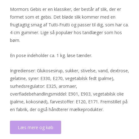
Mormors Gebis er en klassiker, der består af slik, der er
formet som et gebis. Det bløde slik kommer med en
frugtagtig smag af Tutti-Frutti og passer til dig, som har ca.
4 cm gummer. Lige så populær hos tandlæger som hos
børn.
En pose indeholder ca. 1 kg. løse tænder.
Ingredienser: Glukosesirup, sukker, stivelse, vand, dextrose,
gelatine, syrer: E330, E270, vegetabilsk fedt (palme),
surhedsregulator: E325, aromaer,
overfladebehandlingsmiddel: E901, E903, vegetabilsk olie
(palme, kokosnød), farvestoffer: E120, E171. Fremstillet på
en fabrik, der også håndterer mælkeprodukter.
Læs mere og køb