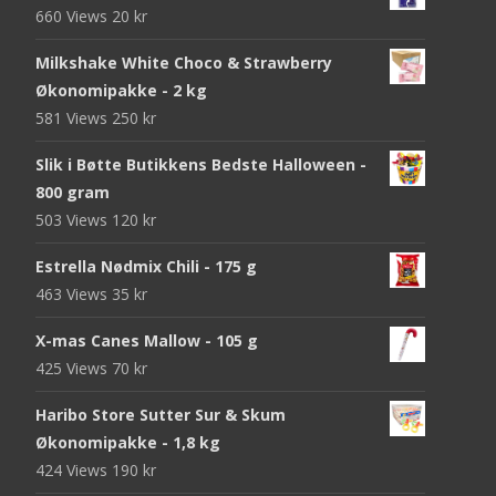
660 Views
20
kr
Milkshake White Choco & Strawberry
Økonomipakke - 2 kg
581 Views
250
kr
Slik i Bøtte Butikkens Bedste Halloween -
800 gram
503 Views
120
kr
Estrella Nødmix Chili - 175 g
463 Views
35
kr
X-mas Canes Mallow - 105 g
425 Views
70
kr
Haribo Store Sutter Sur & Skum
Økonomipakke - 1,8 kg
424 Views
190
kr