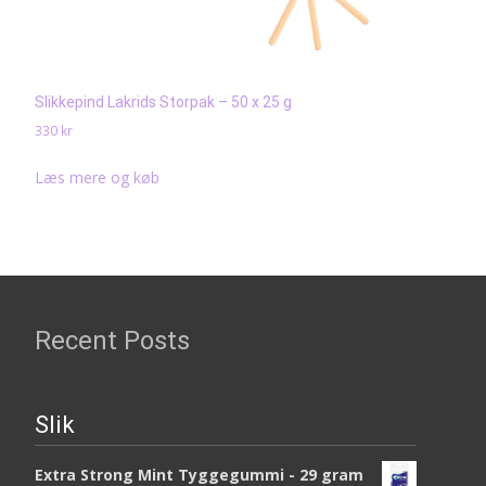
Slikkepind Lakrids Storpak – 50 x 25 g
330
kr
Læs mere og køb
Recent Posts
Slik
Extra Strong Mint Tyggegummi - 29 gram