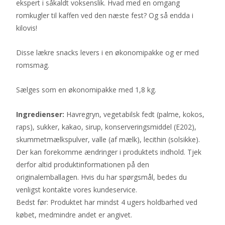
ekspert i såkaldt voksenslik. Hvad med en omgang
romkugler til kaffen ved den næste fest? Og så endda i
kilovis!
Disse lækre snacks levers i en økonomipakke og er med
romsmag.
Sælges som en økonomipakke med 1,8 kg.
Ingredienser:
Havregryn, vegetabilsk fedt (palme, kokos,
raps), sukker, kakao, sirup, konserveringsmiddel (E202),
skummetmælkspulver, valle (af mælk), lecithin (solsikke).
Der kan forekomme ændringer i produktets indhold. Tjek
derfor altid produktinformationen på den
originalemballagen. Hvis du har spørgsmål, bedes du
venligst kontakte vores kundeservice.
Bedst før: Produktet har mindst 4 ugers holdbarhed ved
købet, medmindre andet er angivet.