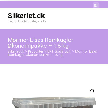
Slikeriet.dk
Slik, chokolade, drikke, snacks
Mormor Lisas Romkugler
Økonomipakke – 1,8 kg
Slikeriet.dk
>
Produkter
>
ERT Godis Bulk
>
Mormor Lisas
Romkugler Økonomipakke – 1,8 kg