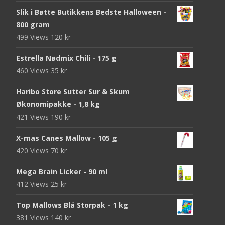
Slik i Bøtte Butikkens Bedste Halloween -
800 gram
499 Views
120
kr
Estrella Nødmix Chili - 175 g
460 Views
35
kr
Haribo Store Sutter Sur & Skum
Økonomipakke - 1,8 kg
421 Views
190
kr
X-mas Canes Mallow - 105 g
420 Views
70
kr
Mega Brain Licker - 90 ml
412 Views
25
kr
Top Mallows Blå Storpak - 1 kg
381 Views
140
kr