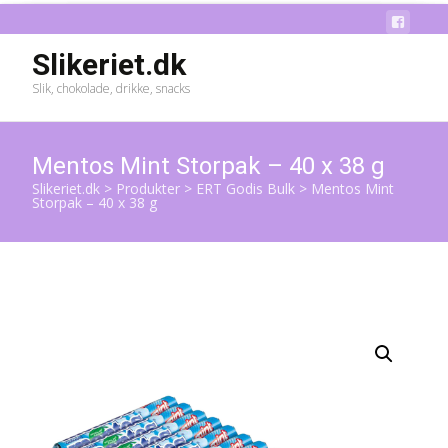
Slikeriet.dk
Slik, chokolade, drikke, snacks
Mentos Mint Storpak – 40 x 38 g
Slikeriet.dk
>
Produkter
>
ERT Godis Bulk
>
Mentos Mint
Storpak – 40 x 38 g