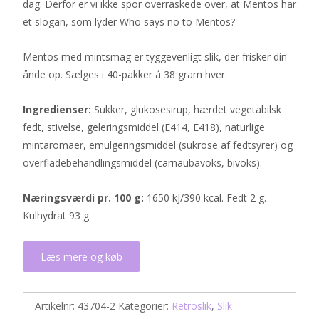
dag. Derfor er vi ikke spor overraskede over, at Mentos har
et slogan, som lyder Who says no to Mentos?
Mentos med mintsmag er tyggevenligt slik, der frisker din
ånde op. Sælges i 40-pakker á 38 gram hver.
Ingredienser:
Sukker, glukosesirup, hærdet vegetabilsk
fedt, stivelse, geleringsmiddel (E414, E418), naturlige
mintaromaer, emulgeringsmiddel (sukrose af fedtsyrer) og
overfladebehandlingsmiddel (carnaubavoks, bivoks).
Næringsværdi pr. 100 g:
1650 kJ/390 kcal. Fedt 2 g.
Kulhydrat 93 g.
Læs mere og køb
Artikelnr:
43704-2
Kategorier:
Retroslik
,
Slik