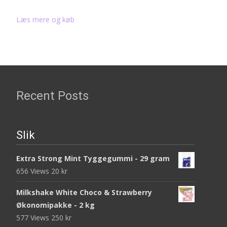
Læs mere og køb
Recent Posts
Slik
Extra Strong Mint Tyggegummi - 29 gram
656 Views
20
kr
Milkshake White Choco & Strawberry
Økonomipakke - 2 kg
577 Views
250
kr