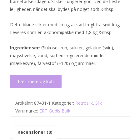
børnefødselsdagen. Slikket fungerer godt ved de fleste
lejligheder, når det skal bydes på noget sødt.&nbsp
Dette bløde slik er med smag af sød frugt fra sød frugt.
Leveres som en økonomipakke med 1,8 kg.&nbsp
Ingredienser:
Glukosesirup, sukker, gelatine (svin),
majsstivelse, vand, surhedsregulerende middel
(mælkesyre), farvestof (E120) og aromaer.
Læs mere og køb
Artikelnr:
87431-1
Kategorier:
Retroslik
,
Slik
Varumärke:
ERT Godis Bulk
Recensioner (0)