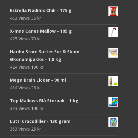
Estrella Nødmix Chili - 175 g
463 Views
35
kr
X-mas Canes Mallow - 105 g
425 Views
70
kr
Haribo Store Sutter Sur & Skum
Økonomipakke - 1,8 kg
424 Views
190
kr
Mega Brain Licker - 90 ml
414 Views
25
kr
Top Mallows Blå Storpak - 1 kg
383 Views
140
kr
Lutti Crocodiller - 130 gram
363 Views
25
kr