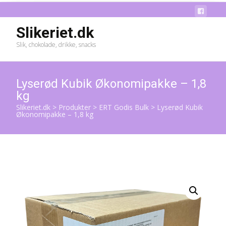
Slikeriet.dk
Slik, chokolade, drikke, snacks
Lyserød Kubik Økonomipakke – 1,8
kg
Slikeriet.dk
>
Produkter
>
ERT Godis Bulk
>
Lyserød Kubik
Økonomipakke – 1,8 kg