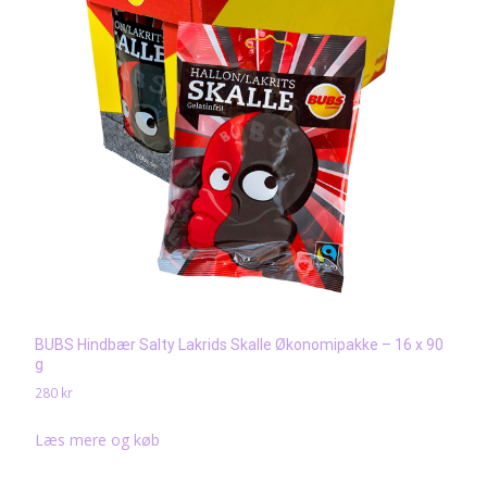
BUBS Hindbær Salty Lakrids Skalle Økonomipakke – 16 x 90
g
280
kr
Læs mere og køb