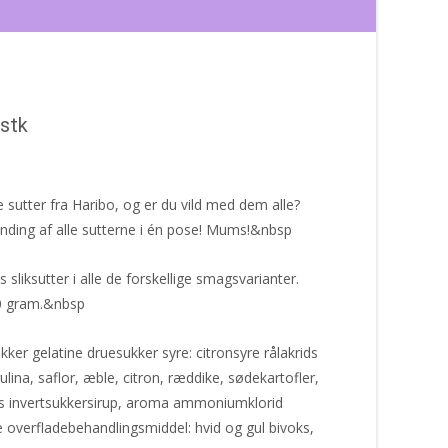
-stk
e sutter fra Haribo, og er du vild med dem alle?
anding af alle sutterne i én pose! Mums!&nbsp
sliksutter i alle de forskellige smagsvarianter.
70 gram.&nbsp
ker gelatine druesukker syre: citronsyre rålakrids
ulina, saflor, æble, citron, ræddike, sødekartofler,
kus invertsukkersirup, aroma ammoniumklorid
e overfladebehandlingsmiddel: hvid og gul bivoks,