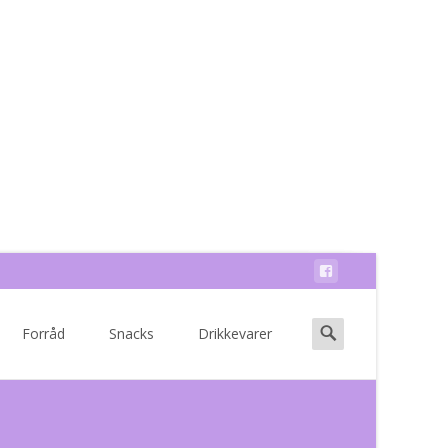
Search
Forråd
Snacks
Drikkevarer
for: