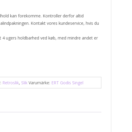
dhold kan forekomme. Kontroller derfor altid
alindpakningen. Kontakt vores kundeservice, hvis du
st 4 ugers holdbarhed ved køb, med mindre andet er
r:
Retroslik
,
Slik
Varumärke:
ERT Godis Singel