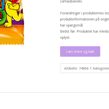
carnaubavoks.
Forandringer i produkternes in
produktinformationen på origin
har spørgsmål.
Bedst før: Produktet har mind
oplyst.
Læs mere og køb
Artikelnr:
74866-1
Kategorie