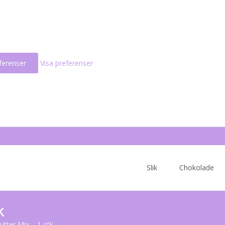
ferenser
Visa preferenser
Skip
to
Slik
Chokolade
content
k
utter Mix – 1-stk