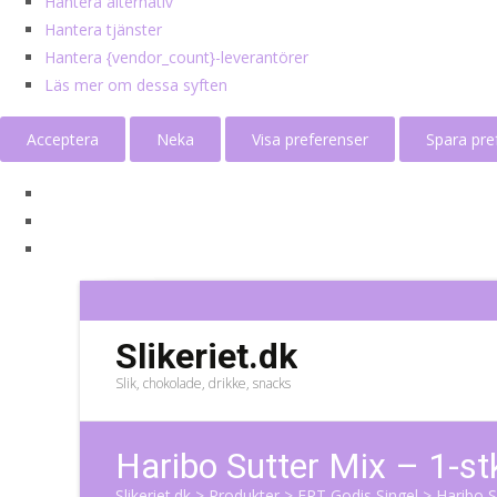
Hantera alternativ
Hantera tjänster
Hantera {vendor_count}-leverantörer
Läs mer om dessa syften
Acceptera
Neka
Visa preferenser
Spara pre
Slikeriet.dk
Slik, chokolade, drikke, snacks
Haribo Sutter Mix – 1-st
Slikeriet.dk
>
Produkter
>
ERT Godis Singel
>
Haribo S