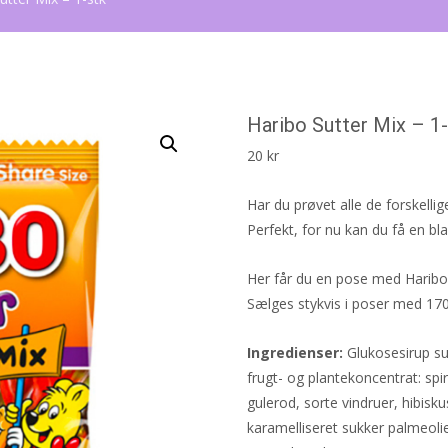
Haribo Sutter Mix – 1
20
kr
Har du prøvet alle de forskellig
Perfekt, for nu kan du få en bl
Her får du en pose med Haribos 
Sælges stykvis i poser med 1
Ingredienser:
Glukosesirup suk
frugt- og plantekoncentrat: spir
gulerod, sorte vindruer, hibis
karamelliseret sukker palmeoli