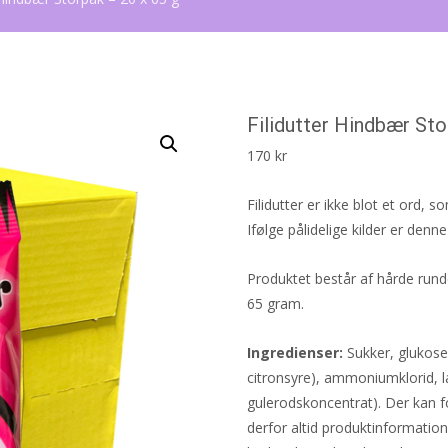
Filidutter Hindbær Sto
170
kr
Filidutter er ikke blot et ord, 
Ifølge pålidelige kilder er den
Produktet består af hårde run
65 gram.
Ingredienser:
Sukker, glukose
citronsyre), ammoniumklorid, l
gulerodskoncentrat). Der kan 
derfor altid produktinformatio