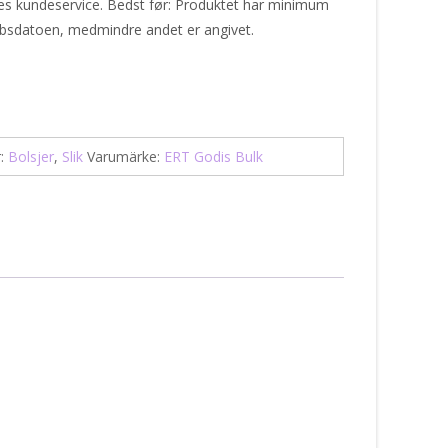
res kundeservice. Bedst før: Produktet har minimum
øbsdatoen, medmindre andet er angivet.
r:
Bolsjer
,
Slik
Varumärke:
ERT Godis Bulk