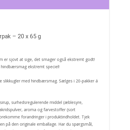
rpak – 20 x 65 g
som er sjovt at sige, det smager også ekstremt godt!
ne hindbærsmag ekstremt speciel!
de slikkugler med hindbærsmag. Sælges i 20-pakker á
sirup, surhedsregulerende middel (æblesyre,
akridspulver, aroma og farvestoffer (sort
forekomme forandringer i produktindholdet. Tjek
nen på den originale emballage. Har du spørgsmål,