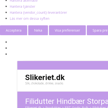
Hantera alternativ
Hantera tjänster
Hantera {vendor_count}-leverantörer
Läs mer om dessa syften
Acceptera
Neka
Visa preferenser
Spara pre
Slikeriet.dk
Slik, chokolade, drikke, snacks
Filidutter Hindbær Storp
Slikeriet.dk
>
Produkter
>
ERT Godis Bulk
>
Filidutter