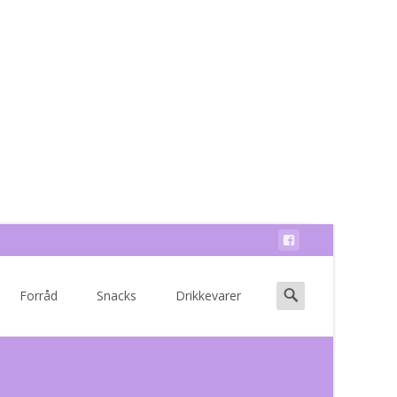
Search
Forråd
Snacks
Drikkevarer
for: