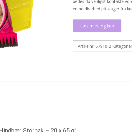
bedes du venligst kontakte vo
en holdbarhed på 4 uger fra k
Læs mere og køb
Artikelnr:
67910-2
Kategorie
r Hindbær Storpak – 20 x 65 g”