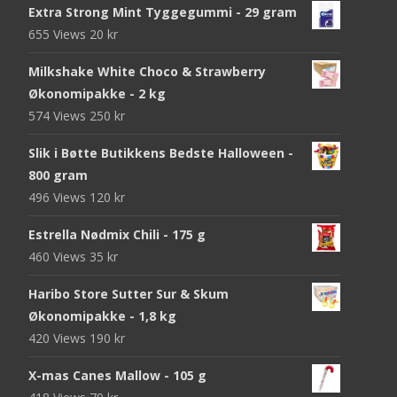
Extra Strong Mint Tyggegummi - 29 gram
655 Views
20
kr
Milkshake White Choco & Strawberry
Økonomipakke - 2 kg
574 Views
250
kr
Slik i Bøtte Butikkens Bedste Halloween -
800 gram
496 Views
120
kr
Estrella Nødmix Chili - 175 g
460 Views
35
kr
Haribo Store Sutter Sur & Skum
Økonomipakke - 1,8 kg
420 Views
190
kr
X-mas Canes Mallow - 105 g