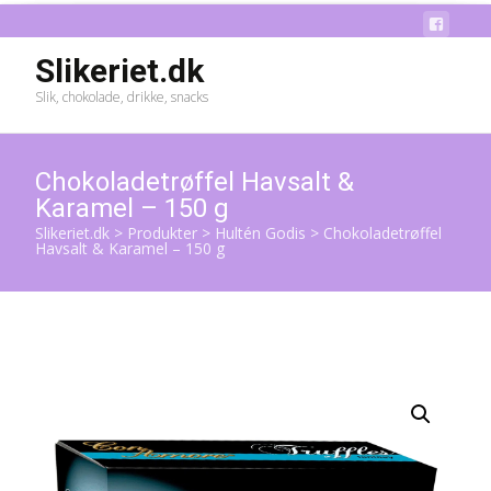
Slikeriet.dk
Slik, chokolade, drikke, snacks
Chokoladetrøffel Havsalt &
Karamel – 150 g
Slikeriet.dk
>
Produkter
>
Hultén Godis
>
Chokoladetrøffel
Havsalt & Karamel – 150 g