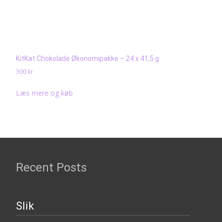
KitKat Chokolade Økonomipakke – 24 x 41,5 g
300
kr
Læs mere og køb
Recent Posts
Slik