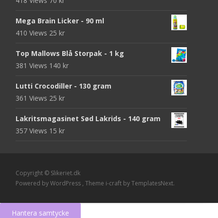
418 Views
70
kr
Mega Brain Licker - 90 ml
410 Views
25
kr
Top Mallows Blå Storpak - 1 kg
381 Views
140
kr
Lutti Crocodiller - 130 gram
361 Views
25
kr
Lakritsmagasinet Sød Lakrids - 140 gram
357 Views
15
kr
Copyright © Slikeriet.dk
Powered by WordPress
, Theme
i-craft
by TemplatesNext.
Hantera samtycke