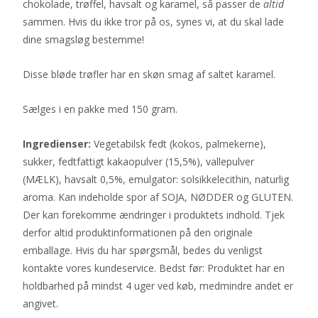
chokolade, trøffel, havsalt og karamel, så passer de
altid
sammen. Hvis du ikke tror på os, synes vi, at du skal lade
dine smagsløg bestemme!
Disse bløde trøfler har en skøn smag af saltet karamel.
Sælges i en pakke med 150 gram.
Ingredienser:
Vegetabilsk fedt (kokos, palmekerne),
sukker, fedtfattigt kakaopulver (15,5%), vallepulver
(MÆLK), havsalt 0,5%, emulgator: solsikkelecithin, naturlig
aroma. Kan indeholde spor af SOJA, NØDDER og GLUTEN.
Der kan forekomme ændringer i produktets indhold. Tjek
derfor altid produktinformationen på den originale
emballage. Hvis du har spørgsmål, bedes du venligst
kontakte vores kundeservice. Bedst før: Produktet har en
holdbarhed på mindst 4 uger ved køb, medmindre andet er
angivet.