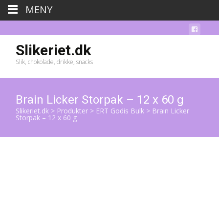
MENY
Slikeriet.dk
Slik, chokolade, drikke, snacks
Brain Licker Storpak – 12 x 60 g
Slikeriet.dk
>
Produkter
>
ERT Godis Bulk
>
Brain Licker
Storpak – 12 x 60 g