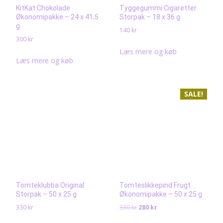
KitKat Chokolade
Tyggegummi Cigaretter
Økonomipakke – 24 x 41,5
Storpak – 18 x 36 g
g
140
kr
300
kr
Læs mere og køb
Læs mere og køb
SALE!
Tomteklubba Original
Tomteslikkepind Frugt
Storpak – 50 x 25 g
Økonomipakke – 50 x 25 g
Det
Det
330
kr
330
kr
280
kr
ursprungliga
nuvarande