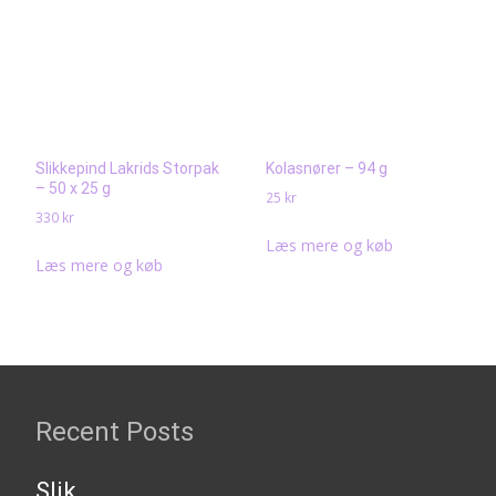
Slikkepind Lakrids Storpak
Kolasnører – 94 g
– 50 x 25 g
25
kr
330
kr
Læs mere og køb
Læs mere og køb
Recent Posts
Slik