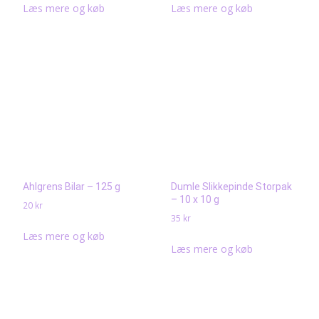
priset
priset
Læs mere og køb
Læs mere og køb
var:
är:
330 kr.
280 kr.
Ahlgrens Bilar – 125 g
Dumle Slikkepinde Storpak
– 10 x 10 g
20
kr
35
kr
Læs mere og køb
Læs mere og køb