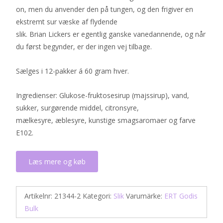
on, men du anvender den på tungen, og den frigiver en
ekstremt sur væske af flydende
slik. Brian Lickers er egentlig ganske vanedannende, og når
du først begynder, er der ingen vej tilbage.
Sælges i 12-pakker á 60 gram hver.
Ingredienser: Glukose-fruktosesirup (majssirup), vand,
sukker, surgørende middel, citronsyre,
mælkesyre, æblesyre, kunstige smagsaromaer og farve
E102.
Læs mere og køb
Artikelnr:
21344-2
Kategori:
Slik
Varumärke:
ERT Godis
Bulk