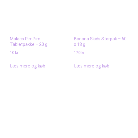
Malaco PimPim
Banana Skids Storpak – 60
Tabletpakke – 20 g
x 18 g
10
kr
170
kr
Læs mere og køb
Læs mere og køb