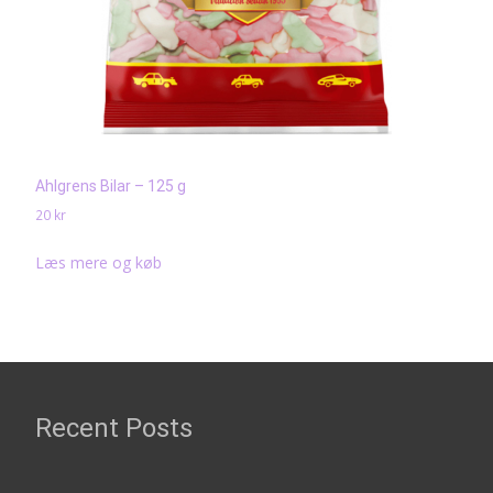
Ahlgrens Bilar – 125 g
20
kr
Læs mere og køb
Recent Posts