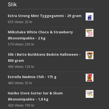
Slik
Extra Strong Mint Tyggegummi - 29 gram
655 Views
20
kr
Milkshake White Choco & Strawberry
Økonomipakke - 2 kg
574 Views
250
kr
Slik i Bøtte Butikkens Bedste Halloween -
800 gram
496 Views
120
kr
Estrella Nødmix Chili - 175 g
460 Views
35
kr
Haribo Store Sutter Sur & Skum
Økonomipakke - 1,8 kg
420 Views
190
kr