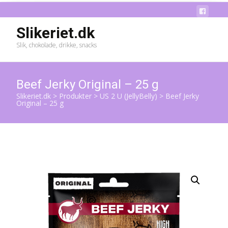
Slikeriet.dk
Slik, chokolade, drikke, snacks
Beef Jerky Original – 25 g
Slikeriet.dk
>
Produkter
>
US 2 U (JellyBelly)
>
Beef Jerky
Original – 25 g