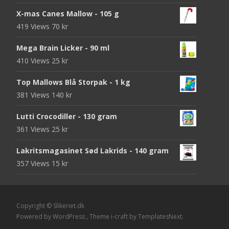
X-mas Canes Mallow - 105 g
419 Views
70
kr
Mega Brain Licker - 90 ml
410 Views
25
kr
Top Mallows Blå Storpak - 1 kg
381 Views
140
kr
Lutti Crocodiller - 130 gram
361 Views
25
kr
Lakritsmagasinet Sød Lakrids - 140 gram
357 Views
15
kr
Copyright © Slikeriet.dk
Powered by WordPress
, Theme
i-craft
by TemplatesNext.