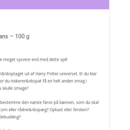
ans – 100 g
ke meget sjovere end med dette spil!
m&nbsptaget ud af Harry Potter-universet. Er du klar
hvor du risikerer&nbspat få en helt anden smag i
u skulle smage?
let bestemme den næste farve på bønnen, som du skal
corn eller rådne&nbspæg? Opkast eller fersken?
debudding?