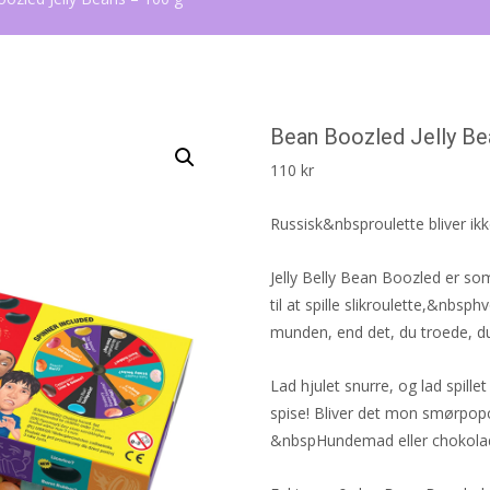
Bean Boozled Jelly Be
110
kr
Russisk&nbsproulette bliver ik
Jelly Belly Bean Boozled er so
til at spille slikroulette,&nbsp
munden, end det, du troede, d
Lad hjulet snurre, og lad spil
spise! Bliver det mon smørpop
&nbspHundemad eller chokola