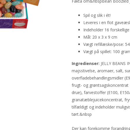
Fakta om&nbspBean Boozled Je
Spil og slik i ét!
Leveres i en flot gaveæsk
Indeholder 16 forskellig
Mål: 20 x 3 x 9 cm
Vægt refillæske/pose: 5
Vægt på spillet: 100 gra
Ingredienser:
JELLY BEANS IN
majsstivelse, aromaer, salt, s
overfladebehandlingsmidler (E
frugt- og grøntsagskoncentrat (
drue), farvestoffer (E100, E15
granatæblejuicekoncentrat, frys
tilfældigt og indeholder muligv
tørt.&nbsp
Der kan forekomme forandringer