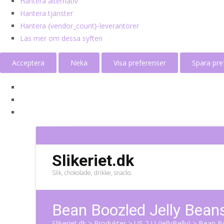
Hantera alternativ
Hantera tjänster
Hantera {vendor_count}-leverantörer
Läs mer om dessa syften
Acceptera
Neka
Visa preferenser
Spara pre
Slikeriet.dk
Slik, chokolade, drikke, snacks
Bean Boozled Jelly Bean
Slikeriet.dk
>
Produkter
>
US 2 U (JellyBelly)
>
Bean Bo