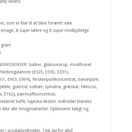
lly Beans:
e, som er klar til at blive foræret væk
e smage, 8 super lækre og 8 super modbydelige
4 gram
m
GREDIENSER: Sukker, glukosesirup, modificeret
urhedsregulatorer (E325, E330, E331),
901, E903, E904), ferskenpurékoncentrat, bananpuré,
æble, gulerod, solbær, spirulina, græskar, hibiscus,
0a, E162), pæresaftkoncentrat,
etørret kaffe, tapioka dextrin. Indholdet blandes
is ikke alle smagsvarianter. Opbevares køligt og
 i produktindholdet. Tjek derfor altid