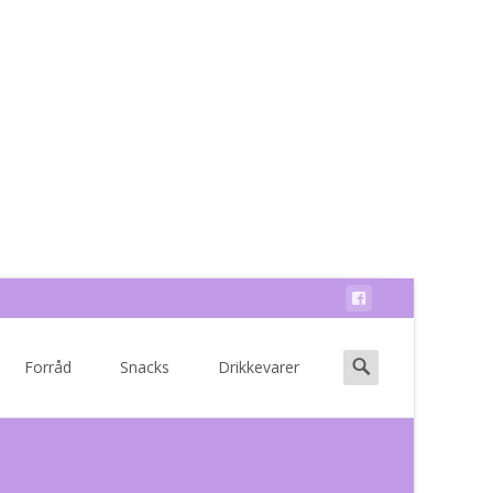
Search
Forråd
Snacks
Drikkevarer
for: