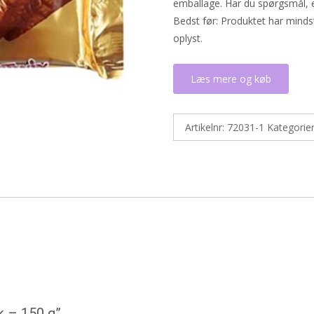
emballage. Har du spørgsmål, e
Bedst før: Produktet har minds
oplyst.
Læs mere og køb
Artikelnr:
72031-1
Kategorie
k – 150 g”