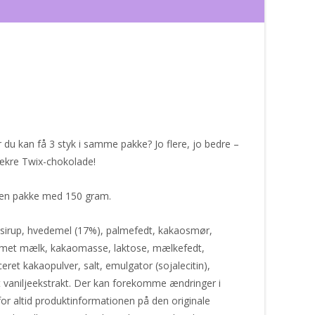
 du kan få 3 styk i samme pakke? Jo flere, jo bedre –
lækre Twix-chokolade!
i en pakke med 150 gram.
sirup, hvedemel (17%), palmefedt, kakaosmør,
et mælk, kakaomasse, laktose, mælkefedt,
eret kakaopulver, salt, emulgator (sojalecitin),
 vaniljeekstrakt. Der kan forekomme ændringer i
for altid produktinformationen på den originale