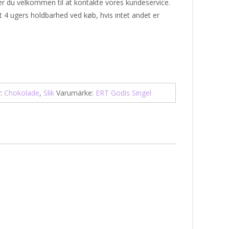
r du velkommen til at kontakte vores kundeservice.
t 4 ugers holdbarhed ved køb, hvis intet andet er
r:
Chokolade
,
Slik
Varumärke:
ERT Godis Singel