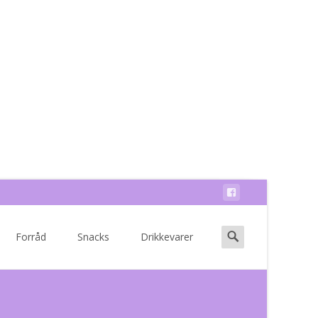
Search
Forråd
Snacks
Drikkevarer
for: