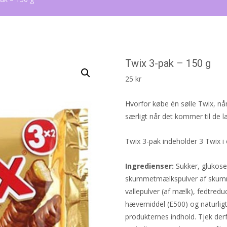
Twix 3-pak – 150 g
25
kr
Hvorfor købe én sølle Twix, når
særligt når det kommer til de 
Twix 3-pak indeholder 3 Twix 
Ingredienser:
Sukker, glukose
skummetmælkspulver af skumm
vallepulver (af mælk), fedtreduc
hævemiddel (E500) og naturligt
produkternes indhold. Tjek der