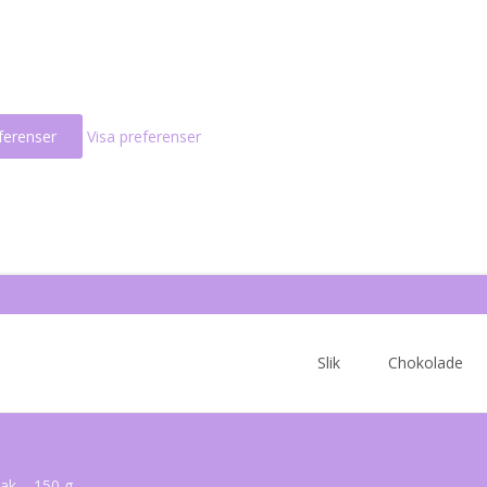
ferenser
Visa preferenser
Skip
to
Slik
Chokolade
content
ak – 150 g