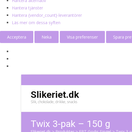
Hantera alternativ
Hantera tjänster
Hantera {vendor_count}-leverantörer
Läs mer om dessa syften
Acceptera
Neka
Visa preferenser
Spara pre
Slikeriet.dk
Slik, chokolade, drikke, snacks
Twix 3-pak – 150 g
Slikeriet.dk
>
Produkter
>
ERT Godis Singel
>
Twix 3-p