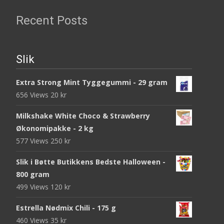
Recent Posts
Slik
Extra Strong Mint Tyggegummi - 29 gram
656 Views
20
kr
Milkshake White Choco & Strawberry
Økonomipakke - 2 kg
577 Views
250
kr
Slik i Bøtte Butikkens Bedste Halloween -
800 gram
499 Views
120
kr
Estrella Nødmix Chili - 175 g
460 Views
35
kr