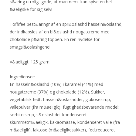
s&aring utroligt gode, at man nemt kan spise en hel
&aeligske for sig selv!
Toffifee best&aringr af en spr&oslashd hasseln&oslashd,
der indkapsles af en bl&oslashd nougatcreme med
chokolade p&aring toppen. En ren nydelse for
smagsl&oslashgene!
V&aeliggt: 125 gram.
Ingredienser:
En hasseln&oslashd (10%) i karamel (41%) med
nougatcreme (37%) og chokolade (12%). Sukker,
vegetabilsk fedt, hasseln&oslashdder, glukosesirup,
vallepulver (fra m&aeliglk), fugtighedsbevarende middel:
sorbitolsirup, s&oslashdet kondenseret
skummetm&aeliglk, kakaomasse, kondenseret valle (fra
m&aeliglk), laktose (m&aeliglkesukker), fedtreduceret