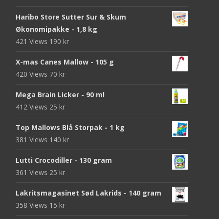
Haribo Store Sutter Sur & Skum
Økonomipakke - 1,8 kg
421 Views
190
kr
X-mas Canes Mallow - 105 g
420 Views
70
kr
Mega Brain Licker - 90 ml
412 Views
25
kr
Top Mallows Blå Storpak - 1 kg
381 Views
140
kr
Lutti Crocodiller - 130 gram
361 Views
25
kr
Lakritsmagasinet Sød Lakrids - 140 gram
358 Views
15
kr