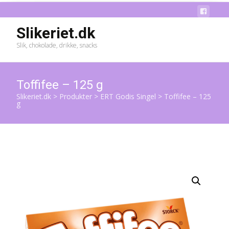
Slikeriet.dk
Slik, chokolade, drikke, snacks
Toffifee – 125 g
Slikeriet.dk
>
Produkter
>
ERT Godis Singel
>
Toffifee – 125
g