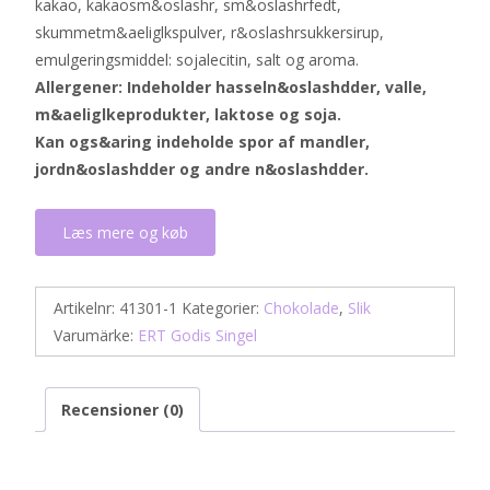
kakao, kakaosm&oslashr, sm&oslashrfedt,
skummetm&aeliglkspulver, r&oslashrsukkersirup,
emulgeringsmiddel: sojalecitin, salt og aroma.
Allergener: Indeholder hasseln&oslashdder, valle,
m&aeliglkeprodukter, laktose og soja.
Kan ogs&aring indeholde spor af mandler,
jordn&oslashdder og andre n&oslashdder.
Læs mere og køb
Artikelnr:
41301-1
Kategorier:
Chokolade
,
Slik
Varumärke:
ERT Godis Singel
Recensioner (0)