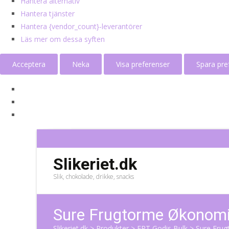
Hantera alternativ
Hantera tjänster
Hantera {vendor_count}-leverantörer
Läs mer om dessa syften
Acceptera
Neka
Visa preferenser
Spara pre
Slikeriet.dk
Slik, chokolade, drikke, snacks
Sure Frugtorme Økonomi
Slikeriet.dk
>
Produkter
>
ERT Godis Bulk
>
Sure Fru