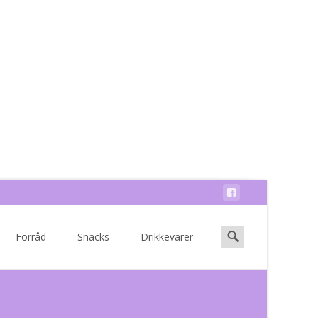
Search
Forråd
Snacks
Drikkevarer
for: