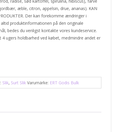
rod, radise, sød kartoffel, spirulina, hibiscus), farve
jordbær, æble, citron, appelsin, drue, ananas). KAN
ODUKTER. Der kan forekomme ændringer i
 altid produktinformationen på den originale
ål, bedes du venligst kontakte vores kundeservice.
st 4 ugers holdbarhed ved købet, medmindre andet er
r:
Slik
,
Surt Slik
Varumärke:
ERT Godis Bulk