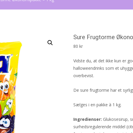
Sure Frugtorme Økono
80
kr
Vidste du, at det ikke kun er g
halloweendrinks som et uhyggel
overbevist.
De sure frugtorme har et syrli
Sælges i en pakke à 1 kg.
Ingredienser:
Glukosesirup, su
surhedsregulerende middel (cit