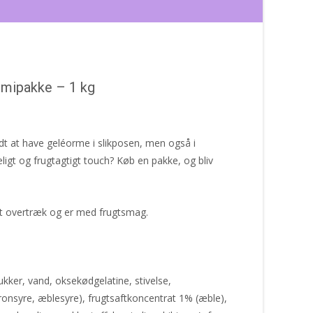
mipakke – 1 kg
odt at have geléorme i slikposen, men også i
igt og frugtagtigt touch? Køb en pakke, og bliv
gt overtræk og er med frugtsmag.
kker, vand, oksekødgelatine, stivelse,
ronsyre, æblesyre), frugtsaftkoncentrat 1% (æble),