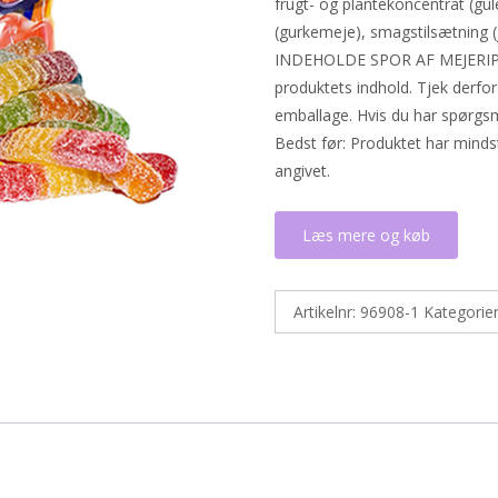
frugt- og plantekoncentrat (gule
(gurkemeje), smagstilsætning (
INDEHOLDE SPOR AF MEJERIPR
produktets indhold. Tjek derfor
emballage. Hvis du har spørgsm
Bedst før: Produktet har mind
angivet.
Læs mere og køb
Artikelnr:
96908-1
Kategorie