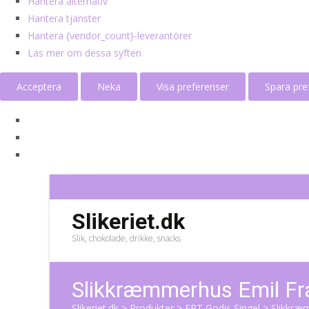
Hantera alternativ
Hantera tjänster
Hantera {vendor_count}-leverantörer
Läs mer om dessa syften
Acceptera
Neka
Visa preferenser
Spara pre
Slikeriet.dk
Slik, chokolade, drikke, snacks
Slikkræmmerhus Emil Fr
Slikeriet.dk
>
Produkter
>
ERT Godis Singel
>
Slikkræ