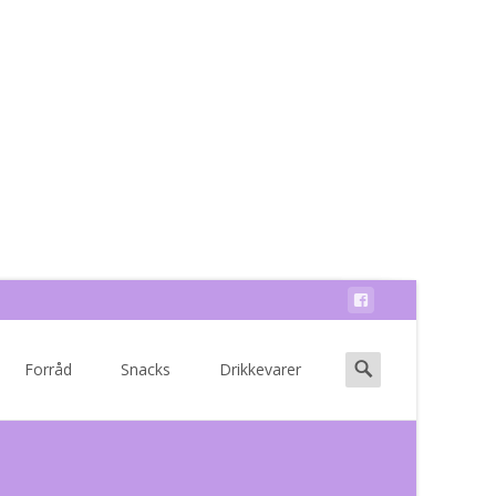
Search
Forråd
Snacks
Drikkevarer
for: