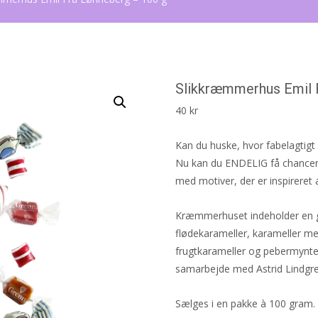
Slikkræmmerhus Emil 
40
kr
Kan du huske, hvor fabelagtigt 
Nu kan du ENDELIG få chancen
med motiver, der er inspireret
Kræmmerhuset indeholder en g
flødekarameller, karameller m
frugtkarameller og pebermyntek
samarbejde med Astrid Lindgr
Sælges i en pakke à 100 gram.