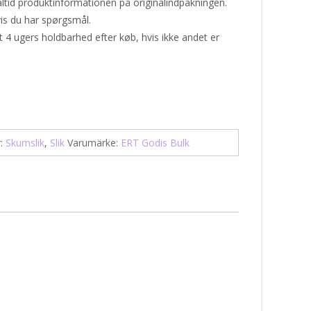
ltid produktinformationen på originalindpakningen.
is du har spørgsmål.
 4 ugers holdbarhed efter køb, hvis ikke andet er
r:
Skumslik
,
Slik
Varumärke:
ERT Godis Bulk