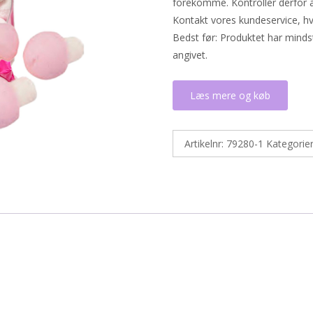
forekomme. Kontroller derfor a
Kontakt vores kundeservice, hv
Bedst før: Produktet har mindst
angivet.
Læs mere og køb
Artikelnr:
79280-1
Kategorie