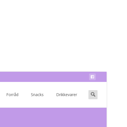
Search
Forråd
Snacks
Drikkevarer
for: