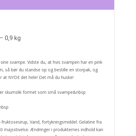
 0,9 kg
sine svampe. Vidste du, at hvis svampen har en pink
um, så bør du standse op og bestille en storpak, og
or at NYDE det hele! Det må du huske!
er skumslik formet som små svampe&nbsp
nbsp
fruktosesirup, Vand, fortykningsmiddel: Gelatine fra
20 majsstivelse. Ændringer i produkternes indhold kan