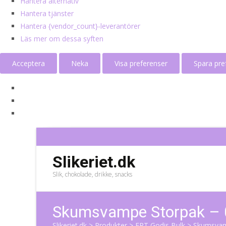
Hantera alternativ
Hantera tjänster
Hantera {vendor_count}-leverantörer
Läs mer om dessa syften
Acceptera
Neka
Visa preferenser
Spara pre
Slikeriet.dk
Slik, chokolade, drikke, snacks
Skumsvampe Storpak – 
Slikeriet.dk
>
Produkter
>
ERT Godis Bulk
>
Skumsvam