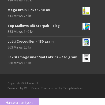
424 Views
190
kr
Mega Brain Licker - 90 ml
414 Views
25
kr
Top Mallows Blå Storpak - 1 kg
383 Views
140
kr
Lutti Crocodiller - 130 gram
363 Views
25
kr
Lakritsmagasinet Sød Lakrids - 140 gram
360 Views
15
kr
Copyright © Slikeriet.dk
Powered by WordPress
, Theme
i-craft
by TemplatesNext.
Hantera samtycke