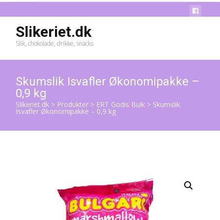
Slikeriet.dk
Slik, chokolade, drikke, snacks
Skumslik Isvafler Økonomipakke –
0,9 kg
Slikeriet.dk
>
Produkter
>
ERT Godis Bulk
>
Skumslik
Isvafler Økonomipakke – 0,9 kg