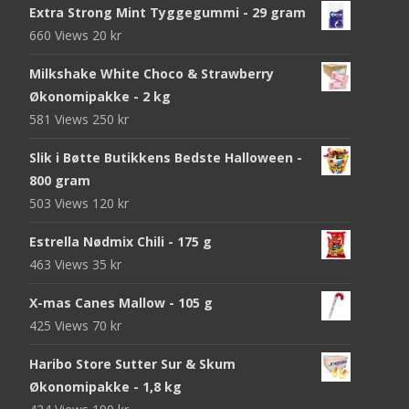
Extra Strong Mint Tyggegummi - 29 gram
660 Views
20
kr
Milkshake White Choco & Strawberry
Økonomipakke - 2 kg
581 Views
250
kr
Slik i Bøtte Butikkens Bedste Halloween -
800 gram
503 Views
120
kr
Estrella Nødmix Chili - 175 g
463 Views
35
kr
X-mas Canes Mallow - 105 g
425 Views
70
kr
Haribo Store Sutter Sur & Skum
Økonomipakke - 1,8 kg