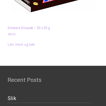
Snickers Storpak – 32 x 50 g
380
kr
Læs mere og køb
Recent Posts
Slik