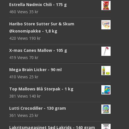
Estrella Nødmix Chili - 175 g
460 Views
35
kr
Haribo Store Sutter Sur & Skum
Økonomipakke - 1,8 kg
420 Views
190
kr
X-mas Canes Mallow - 105 g
419 Views
70
kr
Mega Brain Licker - 90 ml
410 Views
25
kr
Top Mallows Blå Storpak - 1 kg
381 Views
140
kr
Lutti Crocodiller - 130 gram
361 Views
25
kr
Lakritsmagasinet Sød Lakrids - 140 gram