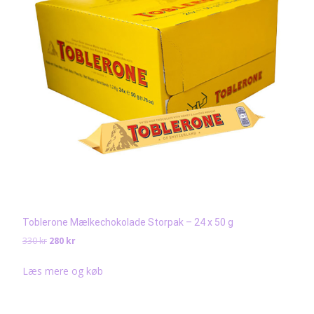
Toblerone Mælkechokolade Storpak – 24 x 50 g
Det
Det
330
kr
280
kr
ursprungliga
nuvarande
priset
priset
Læs mere og køb
var:
är:
330 kr.
280 kr.