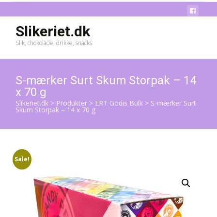
Slikeriet.dk
Slik, chokolade, drikke, snacks
S-mærker Surt Skum Storpak – 14
x 70 g
Slikeriet.dk
>
Produkter
>
ERT Godis Bulk
>
S-mærker Surt
Skum Storpak – 14 x 70 g
Sale!