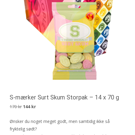
S-mærker Surt Skum Storpak – 14 x 70 g
Det
Det
170
kr
144
kr
ursprungliga
nuvarande
Ønsker du noget meget godt, men samtidig ikke så
priset
priset
fryktelig sødt?
var:
är: