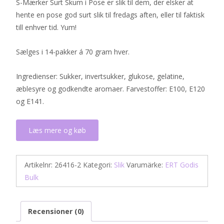
S-Mærker Surt Skum i Pose er slik til dem, der elsker at
170 kr.
144 kr.
hente en pose god surt slik til fredags aften, eller til faktisk
till enhver tid. Yum!
Sælges i 14-pakker á 70 gram hver.
Ingredienser: Sukker, invertsukker, glukose, gelatine,
æblesyre og godkendte aromaer. Farvestoffer: E100, E120
og E141.
Læs mere og køb
Artikelnr:
26416-2
Kategori:
Slik
Varumärke:
ERT Godis
Bulk
Recensioner (0)