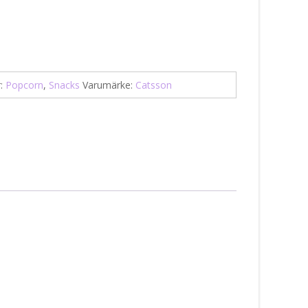
r:
Popcorn
,
Snacks
Varumärke:
Catsson