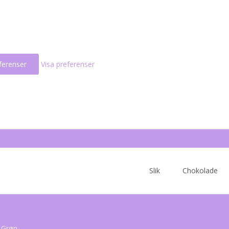
ferenser
Visa preferenser
Skip
to
Slik
Chokolade
content
 Grøn