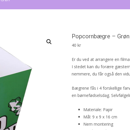
Popcornbægre – Grøn
40
kr
Er du ved at arrangere en film
I stedet kan du forære gæstern
nemmere, du får også den vidu
Bægrene fås i 4 forskellige farv
en børnefødselsdag. Selvfølgelig
Materiale: Papir
Mål: 9 x 9 x 16 cm
Nem montering