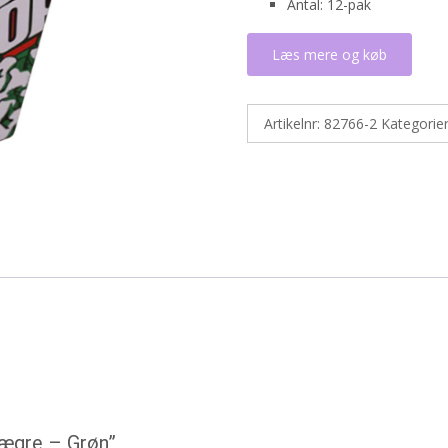
Antal: 12-pak
Læs mere og køb
Artikelnr:
82766-2
Kategorie
bægre – Grøn”