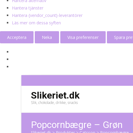
Hantera alternativ
Hantera tjänster
Hantera {vendor_count}-leverantörer
Läs mer om dessa syften
Acceptera
Neka
Visa preferenser
Spara pre
Slikeriet.dk
Slik, chokolade, drikke, snacks
Popcornbægre – Grøn
Slikeriet.dk
>
Produkter
>
Catsson
>
Popcornbægre –