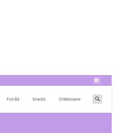
Search
Forråd
Snacks
Drikkevarer
for: