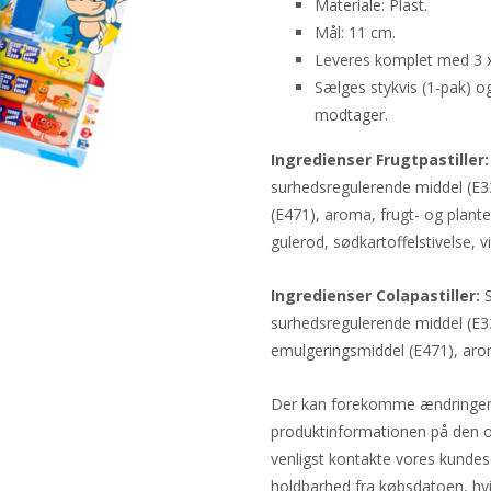
Materiale: Plast.
Mål: 11 cm.
Leveres komplet med 3 x 
Sælges stykvis (1-pak) og
modtager.
Ingredienser Frugtpastiller:
surhedsregulerende middel (E3
(E471), aroma, frugt- og plante
gulerod, sødkartoffelstivelse, vi
Ingredienser Colapastiller:
S
surhedsregulerende middel (E3
emulgeringsmiddel (E471), aro
Der kan forekomme ændringer i 
produktinformationen på den o
venligst kontakte vores kundes
holdbarhed fra købsdatoen, hvis