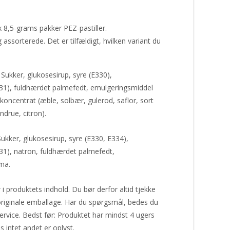
8,5-grams pakker PEZ-pastiller.
 assorterede. Det er tilfældigt, hvilken variant du
Sukker, glukosesirup, syre (E330),
31), fuldhærdet palmefedt, emulgeringsmiddel
koncentrat (æble, solbær, gulerod, saflor, sort
ndrue, citron).
ukker, glukosesirup, syre (E330, E334),
31), natron, fuldhærdet palmefedt,
ma.
produktets indhold. Du bør derfor altid tjekke
riginale emballage. Har du spørgsmål, bedes du
ervice. Bedst før: Produktet har mindst 4 ugers
 intet andet er oplyst.