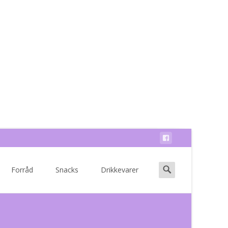
Search
Forråd
Snacks
Drikkevarer
for: