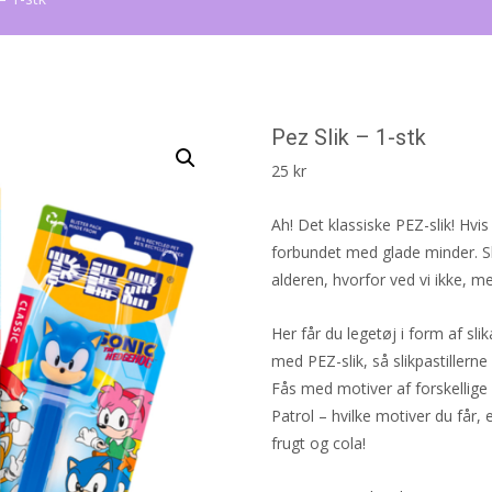
Pez Slik – 1-stk
25
kr
Ah! Det klassiske PEZ-slik! H
forbundet med glade minder. Sl
alderen, hvorfor ved vi ikke, m
Her får du legetøj i form af sl
med PEZ-slik, så slikpastiller
Fås med motiver af forskellige
Patrol – hvilke motiver du får,
frugt og cola!