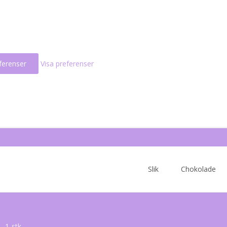
ferenser
Visa preferenser
Skip
to
Slik
Chokolade
content
– 1-stk