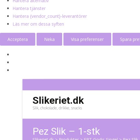
Hantera alternativ
Hantera tjänster
Hantera {vendor_count}-leverantörer
Läs mer om dessa syften
Acceptera
Neka
Visa preferenser
Spara pre
Slikeriet.dk
Slik, chokolade, drikke, snacks
Pez Slik – 1-stk
Slikeriet.dk
>
Produkter
>
ERT Godis Singel
>
Pez Slik 