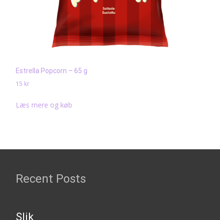
Estrella Popcorn – 65 g
15
kr
Læs mere og køb
Recent Posts
Slik