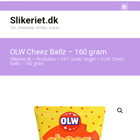
Slikeriet.dk
Slik, chokolade, drikke, snacks
OLW Cheez Ballz – 160 gram
Slikeriet.dk
>
Produkter
>
ERT Godis Singel
>
OLW Cheez
Ballz – 160 gram