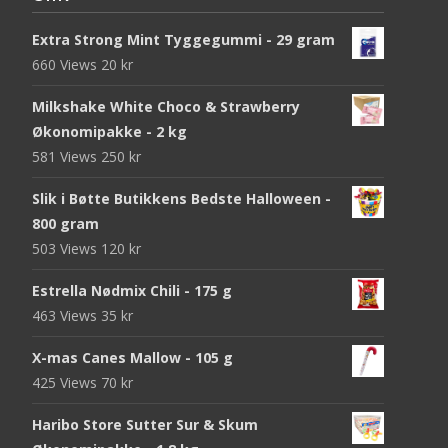
Extra Strong Mint Tyggegummi - 29 gram
660 Views
20
kr
Milkshake White Choco & Strawberry
Økonomipakke - 2 kg
581 Views
250
kr
Slik i Bøtte Butikkens Bedste Halloween -
800 gram
503 Views
120
kr
Estrella Nødmix Chili - 175 g
463 Views
35
kr
X-mas Canes Mallow - 105 g
425 Views
70
kr
Haribo Store Sutter Sur & Skum