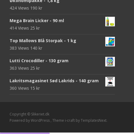
Økonomipakke - 1,8 kg
424 Views
190
kr
Mega Brain Licker - 90 ml
414 Views
25
kr
Top Mallows Blå Storpak - 1 kg
383 Views
140
kr
Lutti Crocodiller - 130 gram
363 Views
25
kr
Lakritsmagasinet Sød Lakrids - 140 gram
360 Views
15
kr
Copyright © Slikeriet.dk
Powered by WordPress
, Theme
i-craft
by TemplatesNext.