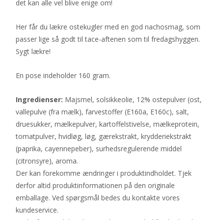
det kan alle vel blive enige om!
Her får du lækre ostekugler med en god nachosmag, som
passer lige så godt til tace-aftenen som til fredagshyggen.
Sygt lækre!
En pose indeholder 160 gram.
Ingredienser:
Majsmel, solsikkeolie, 12% ostepulver (ost,
vallepulve (fra mælk), farvestoffer (E160a, E160c), salt,
druesukker, mælkepulver, kartoffelstivelse, mælkeprotein,
tomatpulver, hvidløg, løg, gærekstrakt, krydderiekstrakt
(paprika, cayennepeber), surhedsregulerende middel
(citronsyre), aroma.
Der kan forekomme ændringer i produktindholdet. Tjek
derfor altid produktinformationen på den originale
emballage. Ved spørgsmål bedes du kontakte vores
kundeservice.