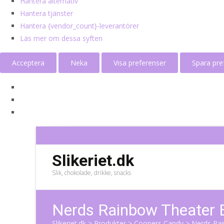
Hantera alternativ
Hantera tjänster
Hantera {vendor_count}-leverantörer
Läs mer om dessa syften
Acceptera
Neka
Visa preferenser
Spara pre
Slikeriet.dk
Slik, chokolade, drikke, snacks
Nerds Rainbow Theater 
Slikeriet.dk
>
Produkter
>
Coopers Candy
>
Nerds Rai