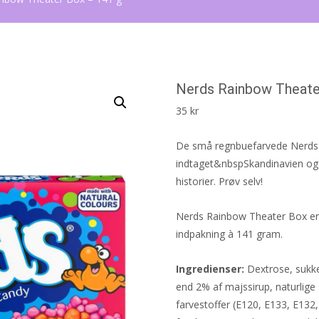
Nerds Rainbow Theate
35
kr
De små regnbuefarvede Nerds h
indtaget&nbspSkandinavien og e
historier. Prøv selv!
Nerds Rainbow Theater Box er 
indpakning à 141 gram.
Ingredienser:
Dextrose, sukke
end 2% af majssirup, naturlige
farvestoffer (E120, E133, E13