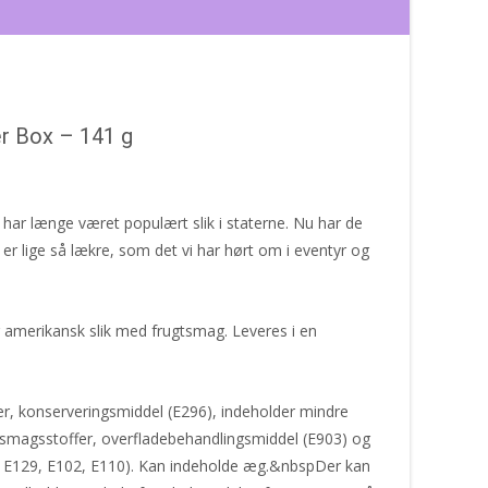
r Box – 141 g
ar længe været populært slik i staterne. Nu har de
r lige så lækre, som det vi har hørt om i eventyr og
amerikansk slik med frugtsmag. Leveres i en
r, konserveringsmiddel (E296), indeholder mindre
 smagsstoffer, overfladebehandlingsmiddel (E903) og
2, E129, E102, E110). Kan indeholde æg.&nbspDer kan