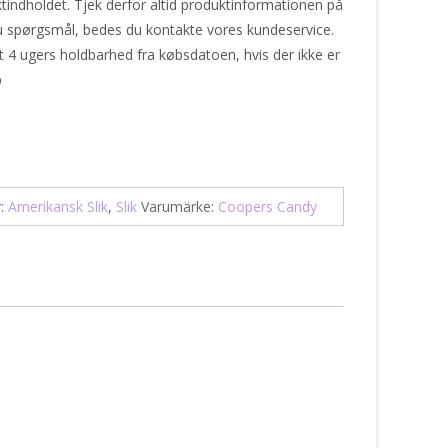
indholdet. Tjek derfor altid produktinformationen på
u spørgsmål, bedes du kontakte vores kundeservice.
t 4 ugers holdbarhed fra købsdatoen, hvis der ikke er
p
r:
Amerikansk Slik
,
Slik
Varumärke:
Coopers Candy