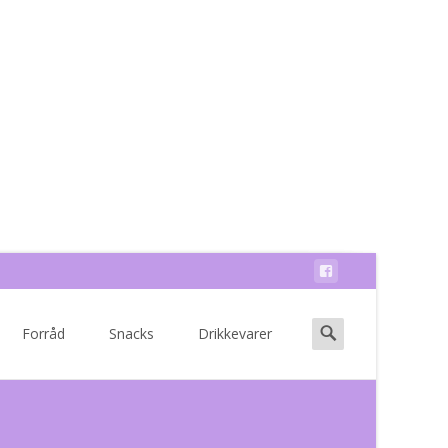
Search
Forråd
Snacks
Drikkevarer
for: