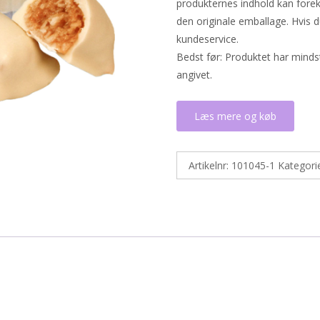
produkternes indhold kan fore
den originale emballage. Hvis 
kundeservice.
Bedst før: Produktet har mind
angivet.
Læs mere og køb
Artikelnr:
101045-1
Kategori