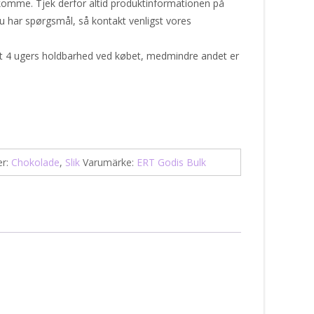
komme. Tjek derfor altid produktinformationen på
du har spørgsmål, så kontakt venligst vores
st 4 ugers holdbarhed ved købet, medmindre andet er
er:
Chokolade
,
Slik
Varumärke:
ERT Godis Bulk