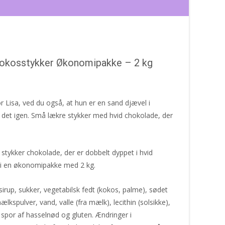
okosstykker Økonomipakke – 2 kg
 Lisa, ved du også, at hun er en sand djævel i
 det igen. Små lækre stykker med hvid chokolade, der
tykker chokolade, der er dobbelt dyppet i hvid
i en økonomipakke med 2 kg.
rup, sukker, vegetabilsk fedt (kokos, palme), sødet
pulver, vand, valle (fra mælk), lecithin (solsikke),
spor af hasselnød og gluten. Ændringer i