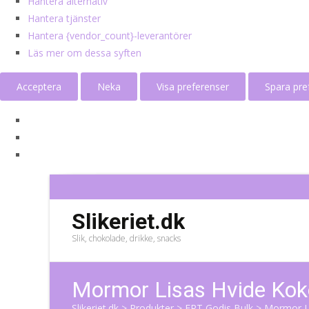
Hantera alternativ
Hantera tjänster
Hantera {vendor_count}-leverantörer
Läs mer om dessa syften
Acceptera
Neka
Visa preferenser
Spara pre
Slikeriet.dk
Slik, chokolade, drikke, snacks
Mormor Lisas Hvide Kok
Slikeriet.dk
>
Produkter
>
ERT Godis Bulk
>
Mormor Li