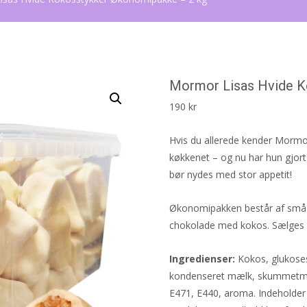
Mormor Lisas Hvide K
190
kr
Hvis du allerede kender Mormor
køkkenet – og nu har hun gjort
bør nydes med stor appetit!
Økonomipakken består af små s
chokolade med kokos. Sælges 
Ingredienser:
Kokos, glukosesi
kondenseret mælk, skummetmælks
E471, E440, aroma. Indeholder 