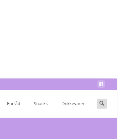
Search
Forråd
Snacks
Drikkevarer
for: