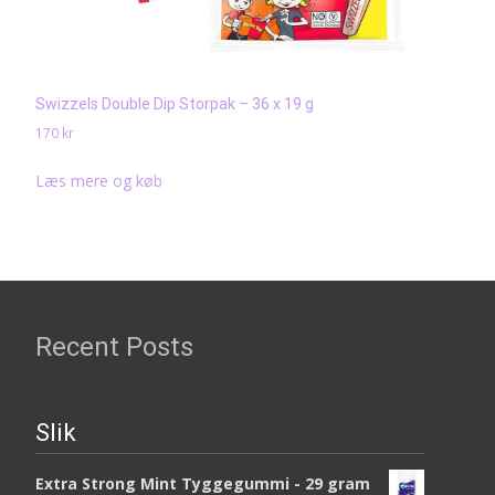
Swizzels Double Dip Storpak – 36 x 19 g
170
kr
Læs mere og køb
Recent Posts
Slik
Extra Strong Mint Tyggegummi - 29 gram