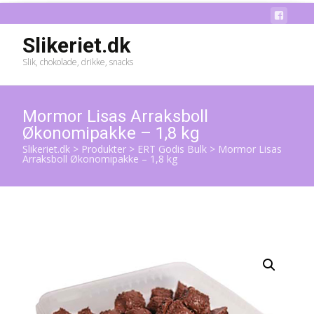
Slikeriet.dk
Slik, chokolade, drikke, snacks
Mormor Lisas Arraksboll
Økonomipakke – 1,8 kg
Slikeriet.dk
>
Produkter
>
ERT Godis Bulk
>
Mormor Lisas
Arraksboll Økonomipakke – 1,8 kg