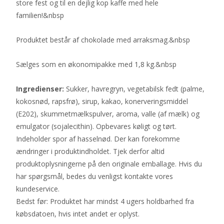
store fest og til en dejlig kop kaffe med hele
familien!&nbsp
Produktet består af chokolade med arraksmag.&nbsp
Sælges som en økonomipakke med 1,8 kg.&nbsp
Ingredienser:
Sukker, havregryn, vegetabilsk fedt (palme,
kokosnød, rapsfrø), sirup, kakao, konerveringsmiddel
(E202), skummetmælkspulver, aroma, valle (af mælk) og
emulgator (sojalecithin). Opbevares køligt og tørt.
Indeholder spor af hasselnød. Der kan forekomme
ændringer i produktindholdet. Tjek derfor altid
produktoplysningerne på den originale emballage. Hvis du
har spørgsmål, bedes du venligst kontakte vores
kundeservice.
Bedst før: Produktet har mindst 4 ugers holdbarhed fra
købsdatoen, hvis intet andet er oplyst.