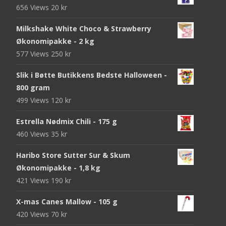
656 Views
20
kr
Milkshake White Choco & Strawberry
Økonomipakke - 2 kg
577 Views
250
kr
Slik i Bøtte Butikkens Bedste Halloween -
800 gram
499 Views
120
kr
Estrella Nødmix Chili - 175 g
460 Views
35
kr
Haribo Store Sutter Sur & Skum
Økonomipakke - 1,8 kg
421 Views
190
kr
X-mas Canes Mallow - 105 g
420 Views
70
kr