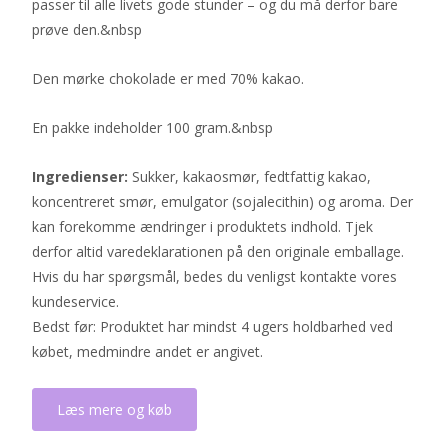
passer til alle livets gode stunder – og du må derfor bare
prøve den.&nbsp
Den mørke chokolade er med 70% kakao.
En pakke indeholder 100 gram.&nbsp
Ingredienser:
Sukker, kakaosmør, fedtfattig kakao,
koncentreret smør, emulgator (sojalecithin) og aroma. Der
kan forekomme ændringer i produktets indhold. Tjek
derfor altid varedeklarationen på den originale emballage.
Hvis du har spørgsmål, bedes du venligst kontakte vores
kundeservice.
Bedst før: Produktet har mindst 4 ugers holdbarhed ved
købet, medmindre andet er angivet.
Læs mere og køb