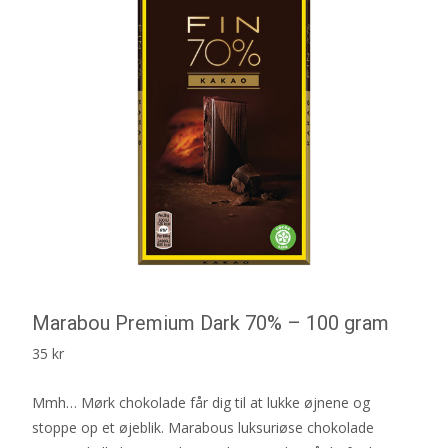
Marabou Premium Dark 70% – 100 gram
35
kr
Mmh… Mørk chokolade får dig til at lukke øjnene og
stoppe op et øjeblik. Marabous luksuriøse chokolade