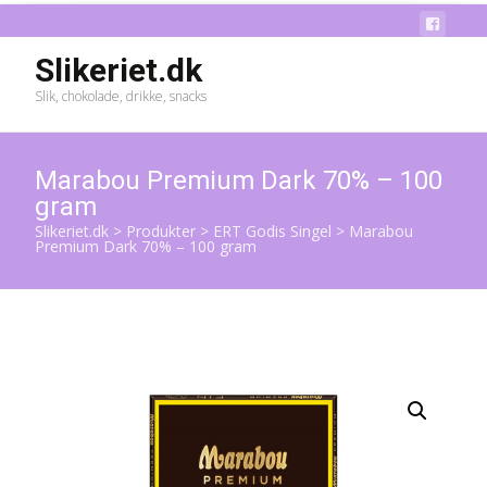
Slikeriet.dk
Slik, chokolade, drikke, snacks
Marabou Premium Dark 70% – 100
gram
Slikeriet.dk
>
Produkter
>
ERT Godis Singel
>
Marabou
Premium Dark 70% – 100 gram