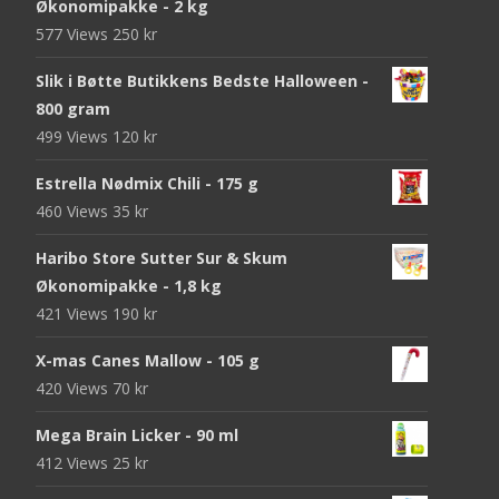
Økonomipakke - 2 kg
577 Views
250
kr
Slik i Bøtte Butikkens Bedste Halloween -
800 gram
499 Views
120
kr
Estrella Nødmix Chili - 175 g
460 Views
35
kr
Haribo Store Sutter Sur & Skum
Økonomipakke - 1,8 kg
421 Views
190
kr
X-mas Canes Mallow - 105 g
420 Views
70
kr
Mega Brain Licker - 90 ml
412 Views
25
kr