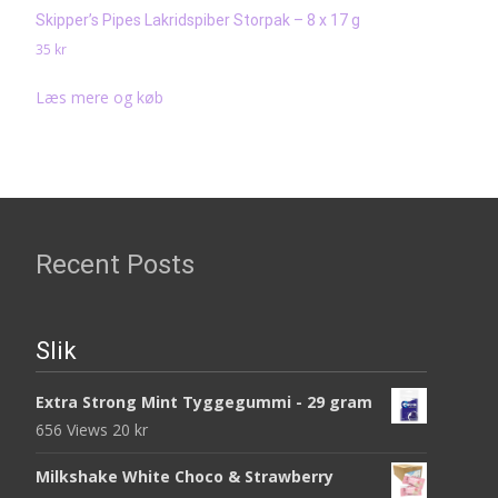
Skipper’s Pipes Lakridspiber Storpak – 8 x 17 g
35
kr
Læs mere og køb
Recent Posts
Slik
Extra Strong Mint Tyggegummi - 29 gram
656 Views
20
kr
Milkshake White Choco & Strawberry