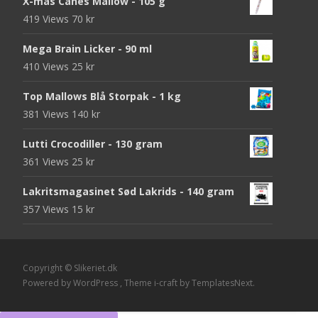
X-mas Canes Mallow - 105 g
419 Views
70
kr
Mega Brain Licker - 90 ml
410 Views
25
kr
Top Mallows Blå Storpak - 1 kg
381 Views
140
kr
Lutti Crocodiller - 130 gram
361 Views
25
kr
Lakritsmagasinet Sød Lakrids - 140 gram
357 Views
15
kr
Copyright © Slikeriet.dk
Powered by WordPress
, Theme
i-craft
by TemplatesNext.