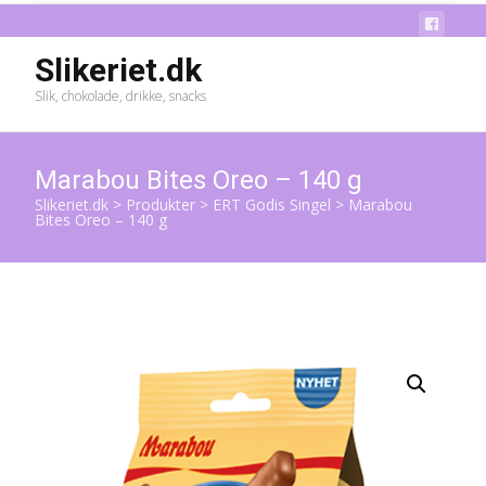
Slikeriet.dk
Slik, chokolade, drikke, snacks
Marabou Bites Oreo – 140 g
Slikeriet.dk
>
Produkter
>
ERT Godis Singel
>
Marabou
Bites Oreo – 140 g