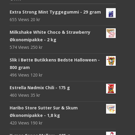
Extra Strong Mint Tyggegummi - 29 gram
655 Views
20
kr
Milkshake White Choco & Strawberry
Økonomipakke - 2 kg
574 Views
250
kr
Slik i Bøtte Butikkens Bedste Halloween -
800 gram
496 Views
120
kr
Estrella Nødmix Chili - 175 g
460 Views
35
kr
Haribo Store Sutter Sur & Skum
Økonomipakke - 1,8 kg
420 Views
190
kr