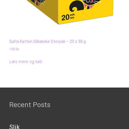
Salta Katten Slikæske Storpak – 20 x 38 g
190
kr
Læs mere og køb
Recent Posts
Slik