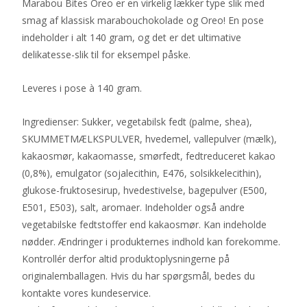
Marabou Bites Oreo er en virkelig lækker type slik med
smag af klassisk marabouchokolade og Oreo! En pose
indeholder i alt 140 gram, og det er det ultimative
delikatesse-slik til for eksempel påske.
Leveres i pose à 140 gram.
Ingredienser: Sukker, vegetabilsk fedt (palme, shea),
SKUMMETMÆLKSPULVER, hvedemel, vallepulver (mælk),
kakaosmør, kakaomasse, smørfedt, fedtreduceret kakao
(0,8%), emulgator (sojalecithin, E476, solsikkelecithin),
glukose-fruktosesirup, hvedestivelse, bagepulver (E500,
E501, E503), salt, aromaer. Indeholder også andre
vegetabilske fedtstoffer end kakaosmør. Kan indeholde
nødder. Ændringer i produkternes indhold kan forekomme.
Kontrollér derfor altid produktoplysningerne på
originalemballagen. Hvis du har spørgsmål, bedes du
kontakte vores kundeservice.