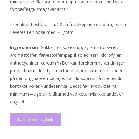
miniformat? Klassikere, som opfrisker munden med sine
fortræffelige smagsvarianter!
Produktet består af ca. 22 små slikkepinde med frugtsmag.
Leveres i en pose med 75 gram.
Ingredienser:
Sukker, glukosesirup, syre (citronsyre),
aromastoffer, farvestoffer (paprikaoleoresin, klorofyller,
anthocyaniner, curcumin).Der kan forekomme ændringer i
produktindholdet. Tjek derfor altid produktinformationen
på den originale emballage. Har du spørgsmål, bedes du
kontakte vores kundeservice. Bedst før: Produktet har
minimum 4 ugers holdbarhed ved køb, hvis ikke andet er
angivet.
Læs mere og køb