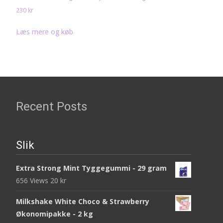
230
kr
Læs mere og køb
Recent Posts
Slik
Extra Strong Mint Tyggegummi - 29 gram
656 Views
20
kr
Milkshake White Choco & Strawberry
Økonomipakke - 2 kg