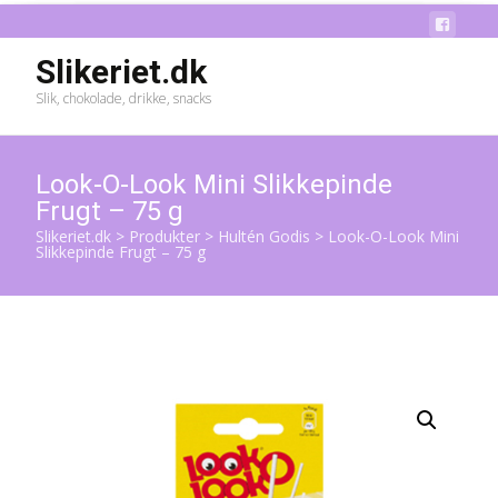
Slikeriet.dk
Slik, chokolade, drikke, snacks
Look-O-Look Mini Slikkepinde
Frugt – 75 g
Slikeriet.dk
>
Produkter
>
Hultén Godis
>
Look-O-Look Mini
Slikkepinde Frugt – 75 g