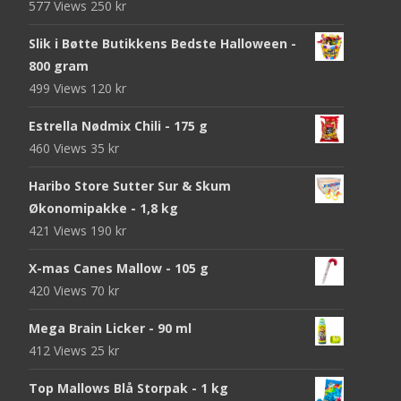
577 Views
250
kr
Slik i Bøtte Butikkens Bedste Halloween -
800 gram
499 Views
120
kr
Estrella Nødmix Chili - 175 g
460 Views
35
kr
Haribo Store Sutter Sur & Skum
Økonomipakke - 1,8 kg
421 Views
190
kr
X-mas Canes Mallow - 105 g
420 Views
70
kr
Mega Brain Licker - 90 ml
412 Views
25
kr
Top Mallows Blå Storpak - 1 kg