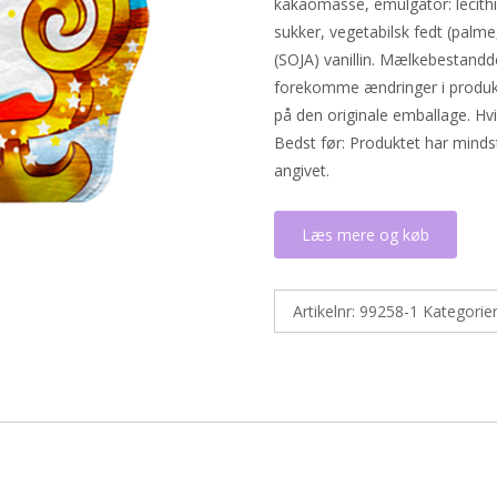
kakaomasse, emulgator: lecit
sukker, vegetabilsk fedt (pal
(SOJA) vanillin. Mælkebestandde
forekomme ændringer i produkte
på den originale emballage. Hv
Bedst før: Produktet har mind
angivet.
Læs mere og køb
Artikelnr:
99258-1
Kategorie