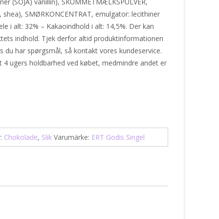
hiner (SOJA) vanillin), SKUMMETMÆLKSPULVER,
me, shea), SMØRKONCENTRAT, emulgator: lecithiner
le i alt: 32% – Kakaoindhold i alt: 14,5%. Der kan
ts indhold. Tjek derfor altid produktinformationen
is du har spørgsmål, så kontakt vores kundeservice.
st 4 ugers holdbarhed ved købet, medmindre andet er
r:
Chokolade
,
Slik
Varumärke:
ERT Godis Singel