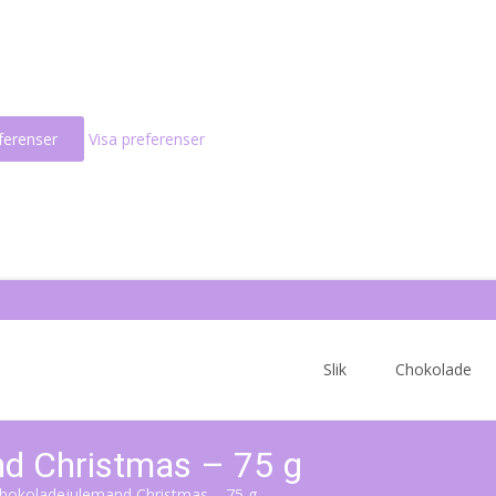
ferenser
Visa preferenser
Skip
to
Slik
Chokolade
content
nd Christmas – 75 g
Chokoladejulemand Christmas – 75 g