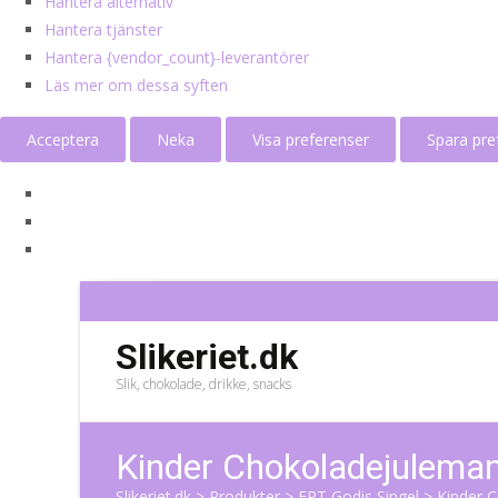
Hantera alternativ
Hantera tjänster
Hantera {vendor_count}-leverantörer
Läs mer om dessa syften
Acceptera
Neka
Visa preferenser
Spara pre
Slikeriet.dk
Slik, chokolade, drikke, snacks
Kinder Chokoladejulema
Slikeriet.dk
>
Produkter
>
ERT Godis Singel
>
Kinder 