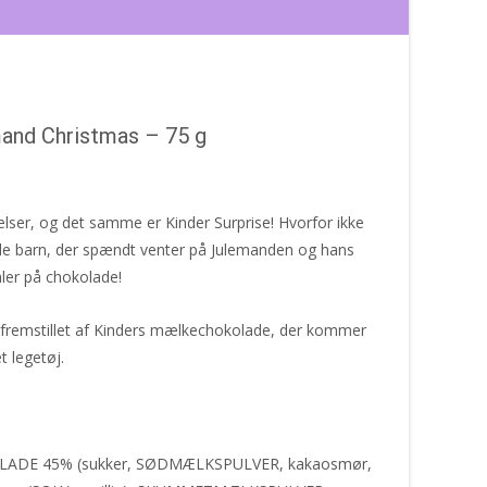
and Christmas – 75 g
elser, og det samme er Kinder Surprise! Hvorfor ikke
nde barn, der spændt venter på Julemanden og hans
mler på chokolade!
 fremstillet af Kinders mælkechokolade, der kommer
t legetøj.
DE 45% (sukker, SØDMÆLKSPULVER, kakaosmør,