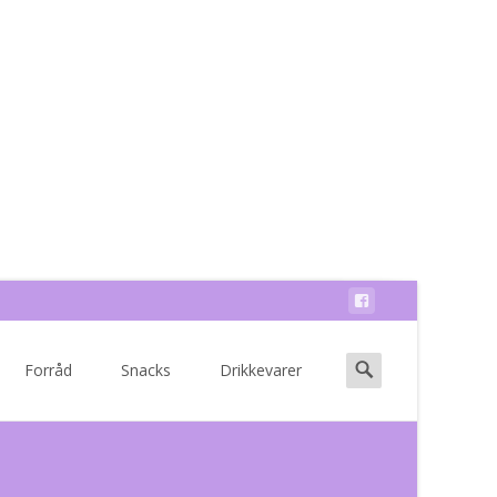
Search
Forråd
Snacks
Drikkevarer
for: