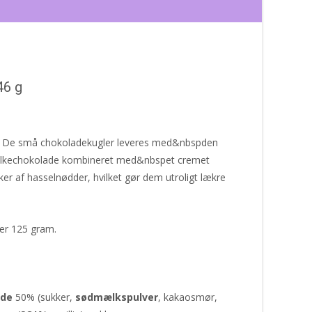
46 g
au! De små chokoladekugler leveres med&nbspden
ælkechokolade kombineret med&nbspet cremet
r af hasselnødder, hvilket gør dem utroligt lækre
ler 125 gram.
ade
50% (sukker,
sødmælkspulver
, kakaosmør,