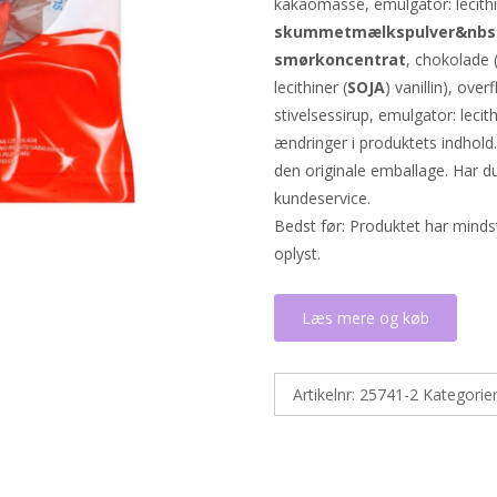
kakaomasse, emulgator: lecithi
skummetmælkspulver&nbs
smørkoncentrat
, chokolade
lecithiner (
SOJA
) vanillin), ov
stivelsessirup, emulgator: lecith
ændringer i produktets indhold
den originale emballage. Har d
kundeservice.
Bedst før: Produktet har minds
oplyst.
Læs mere og køb
Artikelnr:
25741-2
Kategorie