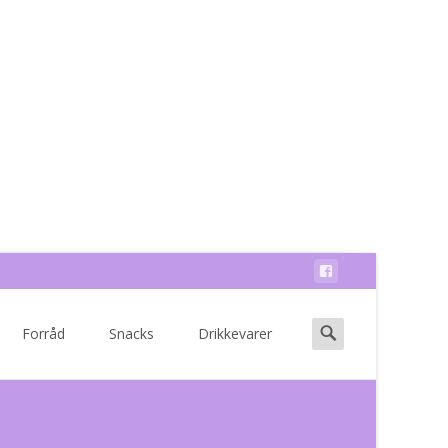
Search
Forråd
Snacks
Drikkevarer
for: