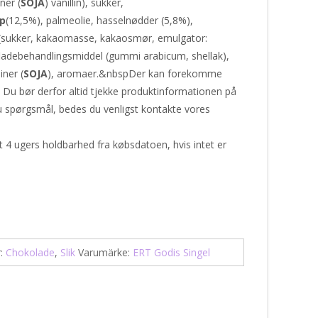
ner (
SOJA
) vanillin), sukker,
p
(12,5%), palmeolie, hasselnødder (5,8%),
 (sukker, kakaomasse, kakaosmør, emulgator:
erfladebehandlingsmiddel (gummi arabicum, shellak),
iner (
SOJA
), aromaer.&nbspDer kan forekomme
. Du bør derfor altid tjekke produktinformationen på
u spørgsmål, bedes du venligst kontakte vores
t 4 ugers holdbarhed fra købsdatoen, hvis intet er
r:
Chokolade
,
Slik
Varumärke:
ERT Godis Singel