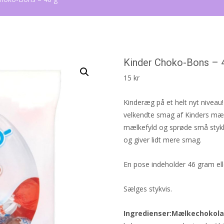
Kinder Choko-Bons – 
15
kr
Kinderæg på et helt nyt nive
velkendte smag af Kinders m
mælkefyld og sprøde små stykke
og giver lidt mere smag.
En pose indeholder 46 gram el
Sælges stykvis.
Ingredienser:
Mælkechokol