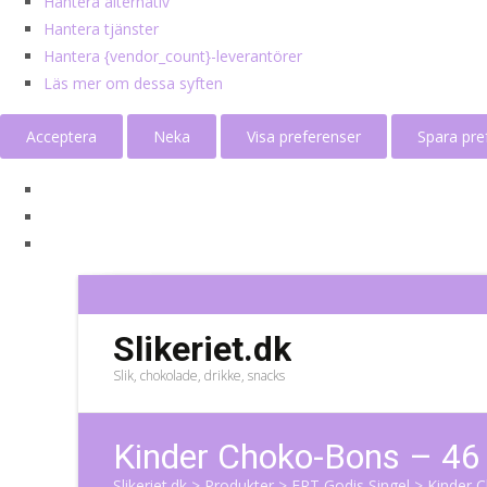
Hantera alternativ
Hantera tjänster
Hantera {vendor_count}-leverantörer
Läs mer om dessa syften
Acceptera
Neka
Visa preferenser
Spara pre
Slikeriet.dk
Slik, chokolade, drikke, snacks
Kinder Choko-Bons – 46
Slikeriet.dk
>
Produkter
>
ERT Godis Singel
>
Kinder 