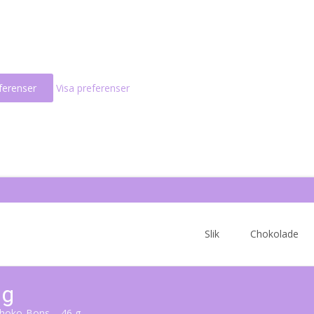
ferenser
Visa preferenser
Skip
to
Slik
Chokolade
content
 g
Choko-Bons – 46 g