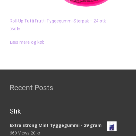
Roll-Up Tutti Frutti Tyggegummi Storpak – 24-stk
350
kr
Læs mere og køb
Recent Posts
Slik
Extra Strong Mint Tyggegummi - 29 gram
660 Views
20
kr