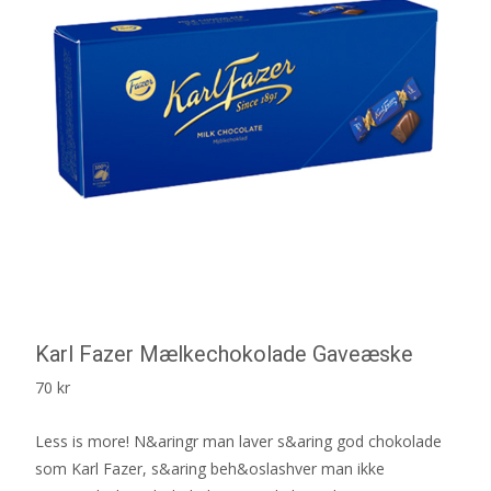
Karl Fazer Mælkechokolade Gaveæske
70
kr
Less is more! N&aringr man laver s&aring god chokolade
som Karl Fazer, s&aring beh&oslashver man ikke