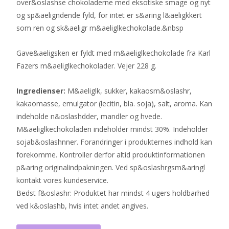
over&oslashse chokoladerne med eksotiske smage og nyt
og sp&aeligndende fyld, for intet er s&aring l&aeligkkert
som ren og sk&aeligr m&aeliglkechokolade.&nbsp
Gave&aeligsken er fyldt med m&aeliglkechokolade fra Karl
Fazers m&aeliglkechokolader. Vejer 228 g.
Ingredienser:
M&aeliglk, sukker, kakaosm&oslashr,
kakaomasse, emulgator (lecitin, bla. soja), salt, aroma. Kan
indeholde n&oslashdder, mandler og hvede.
M&aeliglkechokoladen indeholder mindst 30%. Indeholder
sojab&oslashnner. Forandringer i produkternes indhold kan
forekomme. Kontroller derfor altid produktinformationen
p&aring originalindpakningen. Ved sp&oslashrgsm&aringl
kontakt vores kundeservice.
Bedst f&oslashr: Produktet har mindst 4 ugers holdbarhed
ved k&oslashb, hvis intet andet angives.