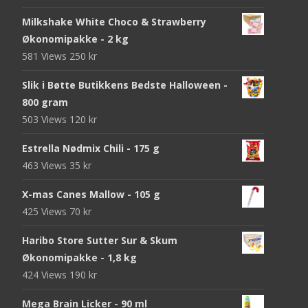
Milkshake White Choco & Strawberry
Økonomipakke - 2 kg
581 Views
250
kr
Slik i Bøtte Butikkens Bedste Halloween -
800 gram
503 Views
120
kr
Estrella Nødmix Chili - 175 g
463 Views
35
kr
X-mas Canes Mallow - 105 g
425 Views
70
kr
Haribo Store Sutter Sur & Skum
Økonomipakke - 1,8 kg
424 Views
190
kr
Mega Brain Licker - 90 ml