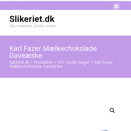
Slikeriet.dk
Slik, chokolade, drikke, snacks
Karl Fazer Mælkechokolade
Gaveæske
Slikeriet.dk
>
Produkter
>
ERT Godis Singel
>
Karl Fazer
Mælkechokolade Gaveæske