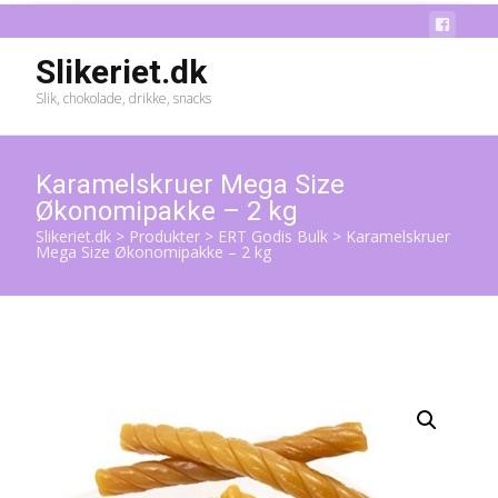
Slikeriet.dk
Slik, chokolade, drikke, snacks
Karamelskruer Mega Size
Økonomipakke – 2 kg
Slikeriet.dk
>
Produkter
>
ERT Godis Bulk
>
Karamelskruer
Mega Size Økonomipakke – 2 kg