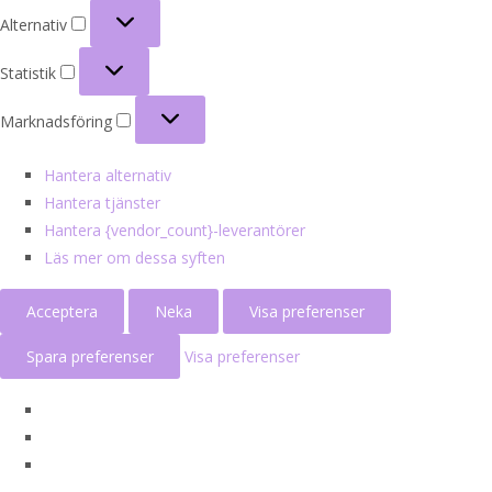
Alternativ
Alternativ
Statistik
Statistik
Marknadsföring
Marknadsföring
Hantera alternativ
Hantera tjänster
Hantera {vendor_count}-leverantörer
Läs mer om dessa syften
Acceptera
Neka
Visa preferenser
Spara preferenser
Visa preferenser