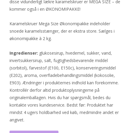
disse vidunderligt lækre karamelskruer er MEGA SIZE – de
kommer også i en ØKONOMIPAKKE!
Karamelskruer Mega Size Økonomipakke indeholder
snoede karamelsstænger, der er ekstra store. Sælges i
økonomipakke à 2 kg.
Ingredienser:
glukosesirup, hvedemel, sukker, vand,
invertsukkersirup, salt, fugtighedsbevarende middel
(sorbitol), farvestof (E100, E150c), konserveringsmiddel
(E202), aroma, overfladebehandlingsmiddel (kokosolie,
E903). Ændringer i produkternes indhold kan forekomme.
Kontrollér derfor altid produktoplysningerne på
originalemballagen. Hvis du har spørgsmål, bedes du
kontakte vores kundeservice. Bedst før: Produktet har
mindst 4 ugers holdbarhed ved køb, medmindre andet er
angivet.