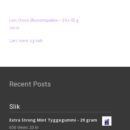
Lion Choco Økonomipakke – 24 x 42 g
280
kr
Læs mere og køb
Recent Posts
Slik
Extra Strong Mint Tyggegummi - 29 gram
656 Views
20
kr