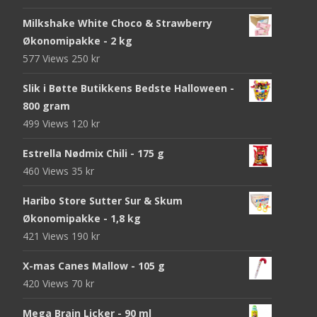
Milkshake White Choco & Strawberry
Økonomipakke - 2 kg
577 Views
250
kr
Slik i Bøtte Butikkens Bedste Halloween -
800 gram
499 Views
120
kr
Estrella Nødmix Chili - 175 g
460 Views
35
kr
Haribo Store Sutter Sur & Skum
Økonomipakke - 1,8 kg
421 Views
190
kr
X-mas Canes Mallow - 105 g
420 Views
70
kr
Mega Brain Licker - 90 ml