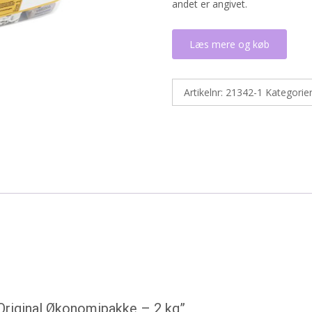
andet er angivet.
Læs mere og køb
Artikelnr:
21342-1
Kategorie
Original Økonomipakke – 2 kg”