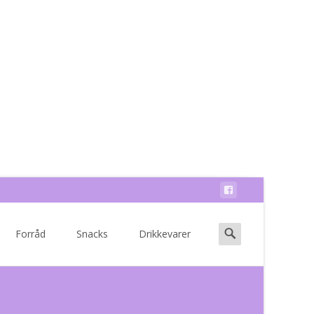
Search
Forråd
Snacks
Drikkevarer
for: