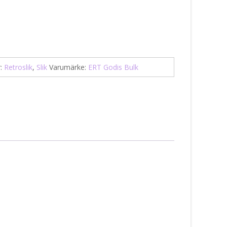
r:
Retroslik
,
Slik
Varumärke:
ERT Godis Bulk