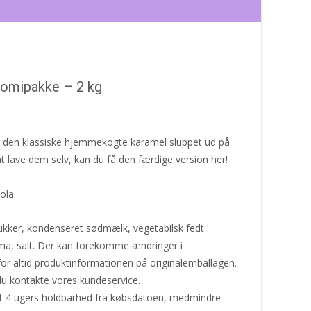
nomipakke – 2 kg
på den klassiske hjemmekogte karamel sluppet ud på
at lave dem selv, kan du få den færdige version her!
ola.
sukker, kondenseret sødmælk, vegetabilsk fedt
oma, salt. Der kan forekomme ændringer i
for altid produktinformationen på originalemballagen.
du kontakte vores kundeservice.
st 4 ugers holdbarhed fra købsdatoen, medmindre