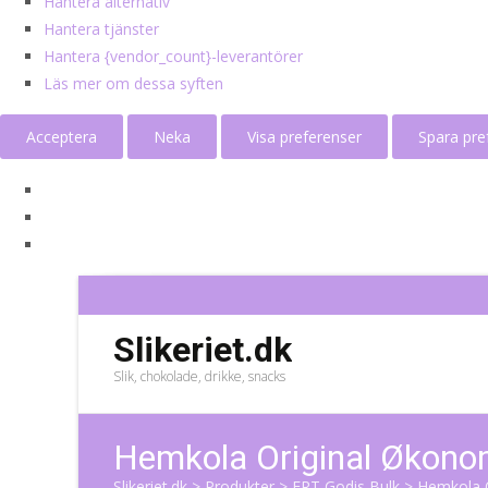
Hantera alternativ
Hantera tjänster
Hantera {vendor_count}-leverantörer
Läs mer om dessa syften
Acceptera
Neka
Visa preferenser
Spara pre
Slikeriet.dk
Slik, chokolade, drikke, snacks
Hemkola Original Økono
Slikeriet.dk
>
Produkter
>
ERT Godis Bulk
>
Hemkola O