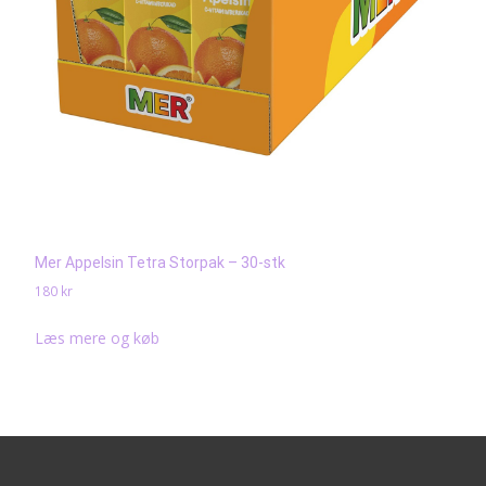
Mer Appelsin Tetra Storpak – 30-stk
180
kr
Læs mere og køb