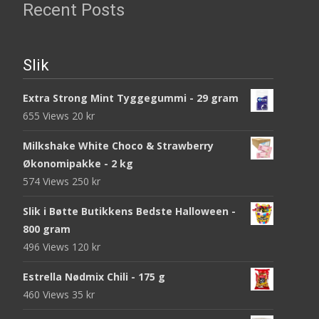
Recent Posts
Slik
Extra Strong Mint Tyggegummi - 29 gram
655 Views
20
kr
Milkshake White Choco & Strawberry
Økonomipakke - 2 kg
574 Views
250
kr
Slik i Bøtte Butikkens Bedste Halloween -
800 gram
496 Views
120
kr
Estrella Nødmix Chili - 175 g
460 Views
35
kr