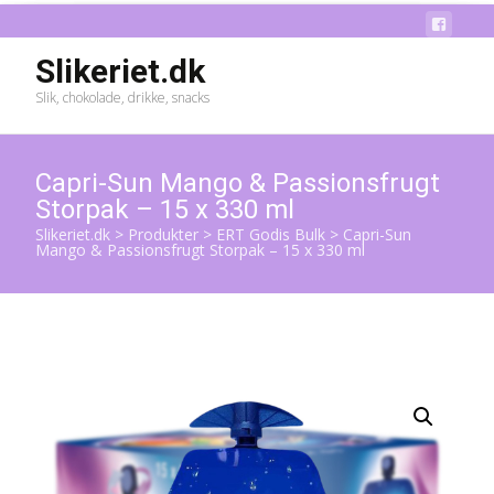
Slikeriet.dk
Slik, chokolade, drikke, snacks
Capri-Sun Mango & Passionsfrugt
Storpak – 15 x 330 ml
Slikeriet.dk
>
Produkter
>
ERT Godis Bulk
>
Capri-Sun
Mango & Passionsfrugt Storpak – 15 x 330 ml