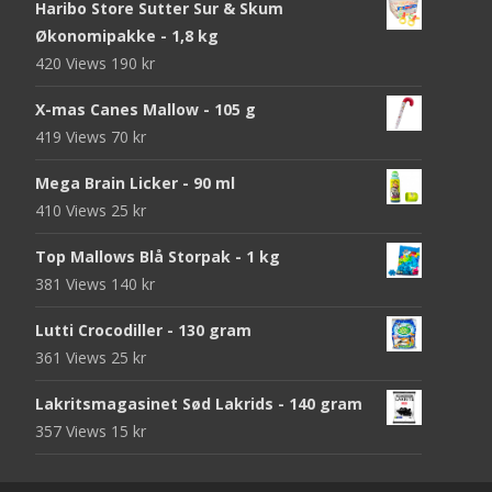
Haribo Store Sutter Sur & Skum
Økonomipakke - 1,8 kg
420 Views
190
kr
X-mas Canes Mallow - 105 g
419 Views
70
kr
Mega Brain Licker - 90 ml
410 Views
25
kr
Top Mallows Blå Storpak - 1 kg
381 Views
140
kr
Lutti Crocodiller - 130 gram
361 Views
25
kr
Lakritsmagasinet Sød Lakrids - 140 gram
357 Views
15
kr