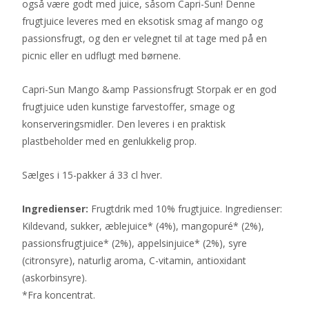
også være godt med juice, såsom Capri-Sun! Denne
frugtjuice leveres med en eksotisk smag af mango og
passionsfrugt, og den er velegnet til at tage med på en
picnic eller en udflugt med børnene.
Capri-Sun Mango &amp Passionsfrugt Storpak er en god
frugtjuice uden kunstige farvestoffer, smage og
konserveringsmidler. Den leveres i en praktisk
plastbeholder med en genlukkelig prop.
Sælges i 15-pakker á 33 cl hver.
Ingredienser:
Frugtdrik med 10% frugtjuice. Ingredienser:
Kildevand, sukker, æblejuice* (4%), mangopuré* (2%),
passionsfrugtjuice* (2%), appelsinjuice* (2%), syre
(citronsyre), naturlig aroma, C-vitamin, antioxidant
(askorbinsyre).
*Fra koncentrat.