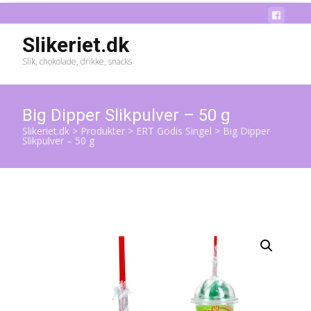
Slikeriet.dk
Slik, chokolade, drikke, snacks
Big Dipper Slikpulver – 50 g
Slikeriet.dk
>
Produkter
>
ERT Godis Singel
>
Big Dipper
Slikpulver – 50 g