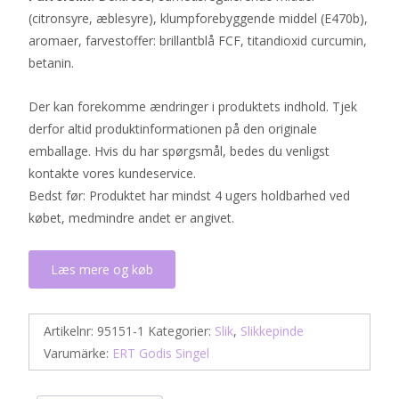
(citronsyre, æblesyre), klumpforebyggende middel (E470b),
aromaer, farvestoffer: brillantblå FCF, titandioxid curcumin,
betanin.
Der kan forekomme ændringer i produktets indhold. Tjek
derfor altid produktinformationen på den originale
emballage. Hvis du har spørgsmål, bedes du venligst
kontakte vores kundeservice.
Bedst før: Produktet har mindst 4 ugers holdbarhed ved
købet, medmindre andet er angivet.
Læs mere og køb
Artikelnr:
95151-1
Kategorier:
Slik
,
Slikkepinde
Varumärke:
ERT Godis Singel