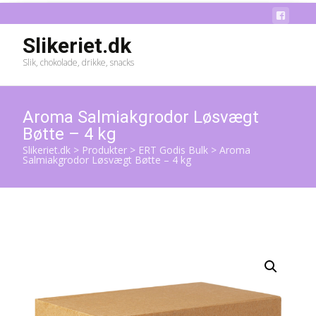
Slikeriet.dk
Slik, chokolade, drikke, snacks
Aroma Salmiakgrodor Løsvægt
Bøtte – 4 kg
Slikeriet.dk
>
Produkter
>
ERT Godis Bulk
>
Aroma
Salmiakgrodor Løsvægt Bøtte – 4 kg