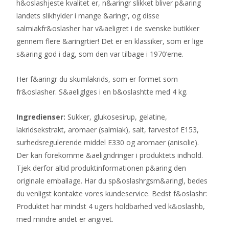
h&oslashjeste kvalitet er, n&aringr slikket bliver p&aring
landets slikhylder i mange &aringr, og disse
salmiakfr&oslasher har v&aeligret i de svenske butikker
gennem flere &aringrtier! Det er en klassiker, som er lige
s&aring god i dag, som den var tilbage i 1970’erne.
Her f&aringr du skumlakrids, som er formet som
fr&oslasher. S&aeliglges i en b&oslashtte med 4 kg.
Ingredienser:
Sukker, glukosesirup, gelatine,
lakridsekstrakt, aromaer (salmiak), salt, farvestof E153,
surhedsregulerende middel E330 og aromaer (anisolie).
Der kan forekomme &aeligndringer i produktets indhold.
Tjek derfor altid produktinformationen p&aring den
originale emballage. Har du sp&oslashrgsm&aringl, bedes
du venligst kontakte vores kundeservice. Bedst f&oslashr:
Produktet har mindst 4 ugers holdbarhed ved k&oslashb,
med mindre andet er angivet.