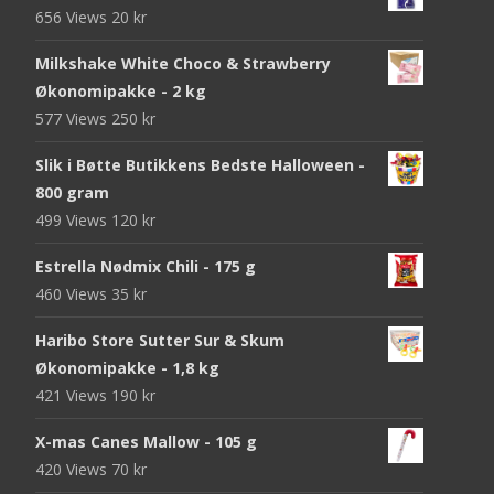
656 Views
20
kr
Milkshake White Choco & Strawberry
Økonomipakke - 2 kg
577 Views
250
kr
Slik i Bøtte Butikkens Bedste Halloween -
800 gram
499 Views
120
kr
Estrella Nødmix Chili - 175 g
460 Views
35
kr
Haribo Store Sutter Sur & Skum
Økonomipakke - 1,8 kg
421 Views
190
kr
X-mas Canes Mallow - 105 g
420 Views
70
kr