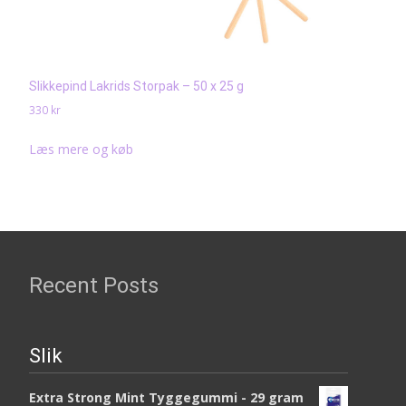
Slikkepind Lakrids Storpak – 50 x 25 g
330
kr
Læs mere og køb
Recent Posts
Slik
Extra Strong Mint Tyggegummi - 29 gram